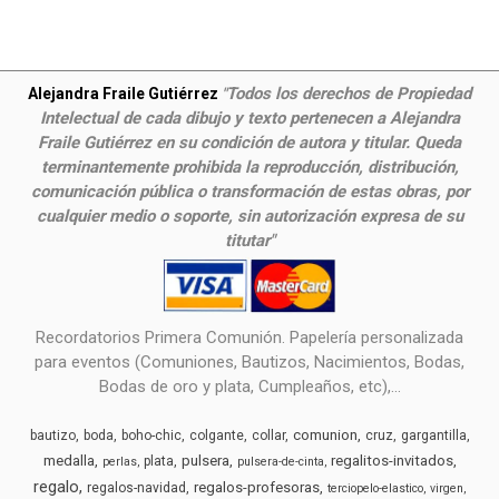
Todos los derechos de Propiedad
Alejandra Fraile Gutiérrez
"
Intelectual de cada dibujo y texto pertenecen a Alejandra
Fraile Gutiérrez en su condición de autora y titular. Queda
terminantemente prohibida la reproducción, distribución,
comunicación pública o transformación de estas obras, por
cualquier medio o soporte, sin autorización expresa de su
titutar"
Recordatorios Primera Comunión. Papelería personalizada
para eventos (Comuniones, Bautizos, Nacimientos, Bodas,
Bodas de oro y plata, Cumpleaños, etc),...
comunion
bautizo
boda
boho-chic
colgante
collar
cruz
gargantilla
medalla
pulsera
regalitos-invitados
plata
perlas
pulsera-de-cinta
regalo
regalos-profesoras
regalos-navidad
terciopelo-elastico
virgen