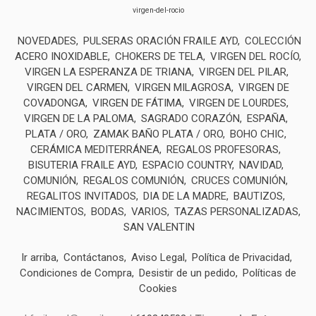
virgen-del-rocio
NOVEDADES
PULSERAS ORACIÓN FRAILE AYD
COLECCIÓN
ACERO INOXIDABLE
CHOKERS DE TELA
VIRGEN DEL ROCÍO
VIRGEN LA ESPERANZA DE TRIANA
VIRGEN DEL PILAR
VIRGEN DEL CARMEN
VIRGEN MILAGROSA
VIRGEN DE
COVADONGA
VIRGEN DE FÁTIMA
VIRGEN DE LOURDES
VIRGEN DE LA PALOMA
SAGRADO CORAZÓN
ESPAÑA
PLATA / ORO
ZAMAK BAÑO PLATA / ORO
BOHO CHIC
CERÁMICA MEDITERRÁNEA
REGALOS PROFESORAS
BISUTERIA FRAILE AYD
ESPACIO COUNTRY
NAVIDAD
COMUNIÓN
REGALOS COMUNIÓN
CRUCES COMUNIÓN
REGALITOS INVITADOS
DIA DE LA MADRE
BAUTIZOS
NACIMIENTOS
BODAS
VARIOS
TAZAS PERSONALIZADAS
SAN VALENTIN
Ir arriba
Contáctanos
Aviso Legal
Política de Privacidad
Condiciones de Compra
Desistir de un pedido
Políticas de
Cookies