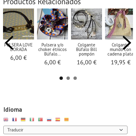
Productos Relacionados
PULSERA LOVE
Pulsera y/o
Colgante
Colgante
DORADA
choker étnicos
Búfalo Bill
mundo con
Búfalo...
pompón
cadena plata
6,00 €
6,00 €
16,00 €
19,95 €
Idioma