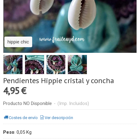
hippie chic
Pendientes Hippie cristal y concha
4,95 €
Producto NO Disponible
-
(Imp. Incluidos)
Costes de envío
Ver descripción
Peso
:
0,05 Kg