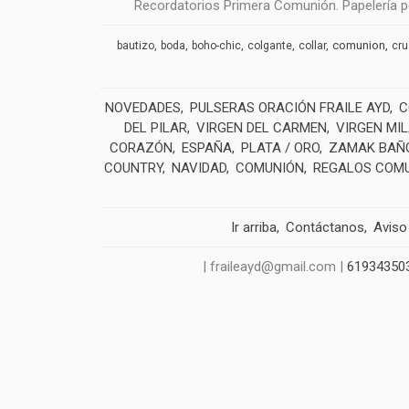
Recordatorios Primera Comunión. Papelería pe
comunion
bautizo
boda
boho-chic
colgante
collar
cr
NOVEDADES
PULSERAS ORACIÓN FRAILE AYD
C
DEL PILAR
VIRGEN DEL CARMEN
VIRGEN MI
CORAZÓN
ESPAÑA
PLATA / ORO
ZAMAK BAÑO
COUNTRY
NAVIDAD
COMUNIÓN
REGALOS COM
Ir arriba
Contáctanos
Aviso
| fraileayd@gmail.com |
61934350