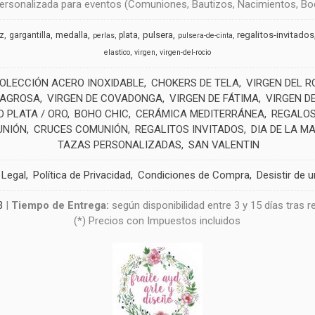
rsonalizada para eventos (Comuniones, Bautizos, Nacimientos, Boda
medalla
pulsera
regalitos-invitados
uz
gargantilla
plata
perlas
pulsera-de-cinta
elastico
virgen
virgen-del-rocio
OLECCIÓN ACERO INOXIDABLE
CHOKERS DE TELA
VIRGEN DEL R
LAGROSA
VIRGEN DE COVADONGA
VIRGEN DE FÁTIMA
VIRGEN D
 PLATA / ORO
BOHO CHIC
CERÁMICA MEDITERRÁNEA
REGALOS
UNIÓN
CRUCES COMUNIÓN
REGALITOS INVITADOS
DIA DE LA M
TAZAS PERSONALIZADAS
SAN VALENTIN
 Legal
Política de Privacidad
Condiciones de Compra
Desistir de 
3
|
Tiempo de Entrega:
según disponibilidad entre 3 y 15 días tras 
(*) Precios con Impuestos incluidos