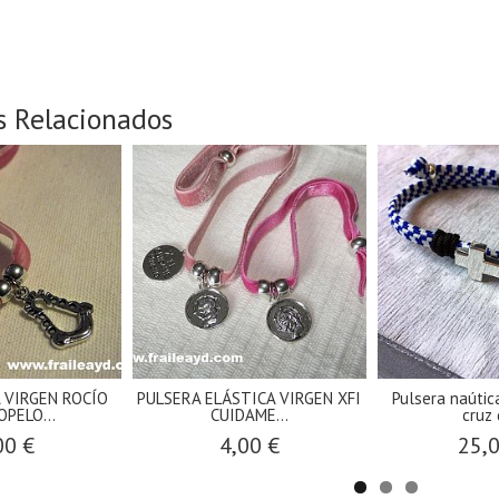
s Relacionados
 VIRGEN ROCÍO
PULSERA ELÁSTICA VIRGEN XFI
Pulsera naútic
OPELO...
CUIDAME...
cruz 
00 €
4,00 €
25,