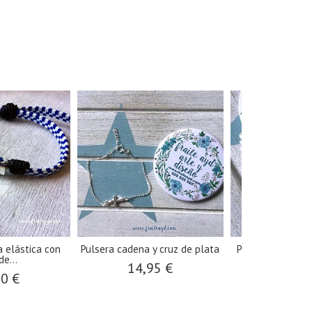
a elástica con
Pulsera cadena y cruz de plata
Pulsera perlas y
de...
calada
14,95 €
00 €
6,00