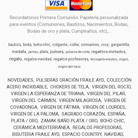
Recordatorios Primera Comunión. Papelería personalizada
para eventos (Comuniones, Bautizos, Nacimientos, Bodas,
Bodas de oro y plata, Cumpleaños, etc),...
comunion
bautizo
boda
boho-chic
colgante
collar
cruz
gargantilla
medalla
pulsera
regalitos-invitados
plata
perlas
pulsera-de-cinta
regalo
regalos-profesoras
regalos-navidad
terciopelo-elastico
virgen
virgen-del-rocio
NOVEDADES
PULSERAS ORACIÓN FRAILE AYD
COLECCIÓN
ACERO INOXIDABLE
CHOKERS DE TELA
VIRGEN DEL ROCÍO
VIRGEN LA ESPERANZA DE TRIANA
VIRGEN DEL PILAR
VIRGEN DEL CARMEN
VIRGEN MILAGROSA
VIRGEN DE
COVADONGA
VIRGEN DE FÁTIMA
VIRGEN DE LOURDES
VIRGEN DE LA PALOMA
SAGRADO CORAZÓN
ESPAÑA
PLATA / ORO
ZAMAK BAÑO PLATA / ORO
BOHO CHIC
CERÁMICA MEDITERRÁNEA
REGALOS PROFESORAS
BISUTERIA FRAILE AYD
ESPACIO COUNTRY
NAVIDAD