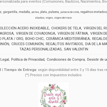
rsonalizada para eventos (Comuniones, Bautizos, Nacimientos, Boda
medalla
pulsera
regalitos-invitados
uz
gargantilla
plata
perlas
pulsera-de-cinta
elastico
virgen
virgen-del-rocio
OLECCIÓN ACERO INOXIDABLE
CHOKERS DE TELA
VIRGEN DEL R
LAGROSA
VIRGEN DE COVADONGA
VIRGEN DE FÁTIMA
VIRGEN D
 PLATA / ORO
BOHO CHIC
CERÁMICA MEDITERRÁNEA
REGALOS
UNIÓN
CRUCES COMUNIÓN
REGALITOS INVITADOS
DIA DE LA M
TAZAS PERSONALIZADAS
SAN VALENTIN
 Legal
Política de Privacidad
Condiciones de Compra
Desistir de 
3
|
Tiempo de Entrega:
según disponibilidad entre 3 y 15 días tras 
(*) Precios con Impuestos incluidos