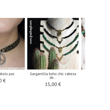
mbolo paz
Gargantilla boho chic cabeza
Gargantilla ágat
de...
mini.
0 €
15,00 €
12,0