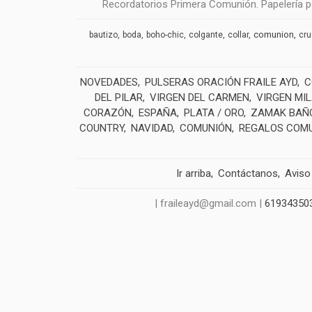
Recordatorios Primera Comunión. Papelería pe
comunion
bautizo
boda
boho-chic
colgante
collar
cr
NOVEDADES
PULSERAS ORACIÓN FRAILE AYD
C
DEL PILAR
VIRGEN DEL CARMEN
VIRGEN MI
CORAZÓN
ESPAÑA
PLATA / ORO
ZAMAK BAÑO
COUNTRY
NAVIDAD
COMUNIÓN
REGALOS COM
Ir arriba
Contáctanos
Aviso
| fraileayd@gmail.com |
61934350