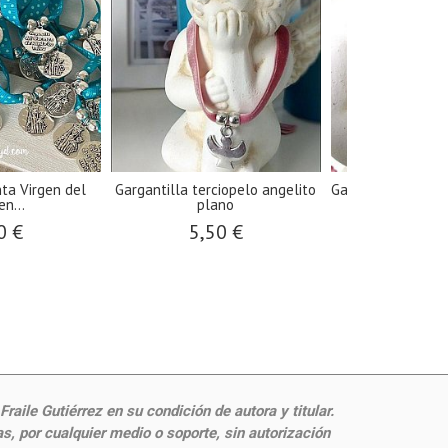
nta Virgen del
Gargantilla terciopelo angelito
Gargantilla caden
n...
plano
cruz.
0 €
5,50 €
17,9
aile Gutiérrez en su condición de autora y titular.
, por cualquier medio o soporte, sin autorización