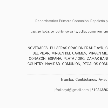
Recordatorios Primera Comunión. Papelería pe
comunion
bautizo
boda
boho-chic
colgante
collar
cr
NOVEDADES
PULSERAS ORACIÓN FRAILE AYD
C
DEL PILAR
VIRGEN DEL CARMEN
VIRGEN MI
CORAZÓN
ESPAÑA
PLATA / ORO
ZAMAK BAÑO
COUNTRY
NAVIDAD
COMUNIÓN
REGALOS COM
Ir arriba
Contáctanos
Aviso
| fraileayd@gmail.com |
61934350