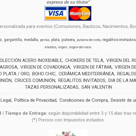
expresa de su titutar"
rsonalizada para eventos (Comuniones, Bautizos, Nacimientos, Boda
medalla
pulsera
regalitos-invitados
uz
gargantilla
plata
perlas
pulsera-de-cinta
elastico
virgen
virgen-del-rocio
OLECCIÓN ACERO INOXIDABLE
CHOKERS DE TELA
VIRGEN DEL R
LAGROSA
VIRGEN DE COVADONGA
VIRGEN DE FÁTIMA
VIRGEN D
 PLATA / ORO
BOHO CHIC
CERÁMICA MEDITERRÁNEA
REGALOS
UNIÓN
CRUCES COMUNIÓN
REGALITOS INVITADOS
DIA DE LA M
TAZAS PERSONALIZADAS
SAN VALENTIN
 Legal
Política de Privacidad
Condiciones de Compra
Desistir de 
3
|
Tiempo de Entrega:
según disponibilidad entre 3 y 15 días tras 
(*) Precios con Impuestos incluidos