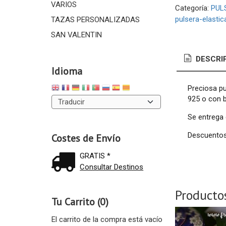
VARIOS
Categoría:
PUL
pulsera-elastic
TAZAS PERSONALIZADAS
SAN VALENTIN
DESCRI
Idioma
Preciosa pu
925 o con 
Se entrega 
Descuentos 
Costes de Envío
GRATIS *
Consultar Destinos
Producto
Tu Carrito (0)
El carrito de la compra está vacío