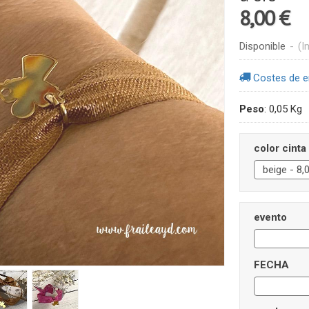
8,00 €
Disponible
-
(I
Costes de e
Peso
:
0,05 Kg
color cinta
evento
FECHA