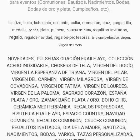
para eventos (Comuniones, Bautizos, Nacimientos, Bodas,
Bodas de oro y plata, Cumpleaños, etc),...
comunion
bautizo
boda
boho-chic
colgante
collar
cruz
gargantilla
medalla
pulsera
regalitos-invitados
plata
perlas
pulsera-de-cinta
regalo
regalos-profesoras
regalos-navidad
terciopelo-elastico
virgen
virgen-del-rocio
NOVEDADES
PULSERAS ORACIÓN FRAILE AYD
COLECCIÓN
ACERO INOXIDABLE
CHOKERS DE TELA
VIRGEN DEL ROCÍO
VIRGEN LA ESPERANZA DE TRIANA
VIRGEN DEL PILAR
VIRGEN DEL CARMEN
VIRGEN MILAGROSA
VIRGEN DE
COVADONGA
VIRGEN DE FÁTIMA
VIRGEN DE LOURDES
VIRGEN DE LA PALOMA
SAGRADO CORAZÓN
ESPAÑA
PLATA / ORO
ZAMAK BAÑO PLATA / ORO
BOHO CHIC
CERÁMICA MEDITERRÁNEA
REGALOS PROFESORAS
BISUTERIA FRAILE AYD
ESPACIO COUNTRY
NAVIDAD
COMUNIÓN
REGALOS COMUNIÓN
CRUCES COMUNIÓN
REGALITOS INVITADOS
DIA DE LA MADRE
BAUTIZOS
NACIMIENTOS
BODAS
VARIOS
TAZAS PERSONALIZADAS