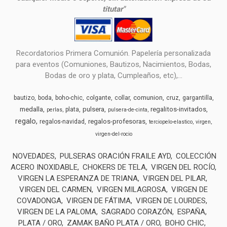
titutar"
Recordatorios Primera Comunión. Papelería personalizada
para eventos (Comuniones, Bautizos, Nacimientos, Bodas,
Bodas de oro y plata, Cumpleaños, etc),...
comunion
bautizo
boda
boho-chic
colgante
collar
cruz
gargantilla
medalla
pulsera
regalitos-invitados
plata
perlas
pulsera-de-cinta
regalo
regalos-profesoras
regalos-navidad
terciopelo-elastico
virgen
virgen-del-rocio
NOVEDADES
PULSERAS ORACIÓN FRAILE AYD
COLECCIÓN
ACERO INOXIDABLE
CHOKERS DE TELA
VIRGEN DEL ROCÍO
VIRGEN LA ESPERANZA DE TRIANA
VIRGEN DEL PILAR
VIRGEN DEL CARMEN
VIRGEN MILAGROSA
VIRGEN DE
COVADONGA
VIRGEN DE FÁTIMA
VIRGEN DE LOURDES
VIRGEN DE LA PALOMA
SAGRADO CORAZÓN
ESPAÑA
PLATA / ORO
ZAMAK BAÑO PLATA / ORO
BOHO CHIC