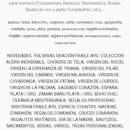
para eventos (Comuniones, Bautizos, Nacimientos, Bodas,
Bodas de oro y plata, Cumpleaños, etc),...
comunion
bautizo
boda
boho-chic
colgante
collar
cruz
gargantilla
medalla
pulsera
regalitos-invitados
plata
perlas
pulsera-de-cinta
regalo
regalos-profesoras
regalos-navidad
terciopelo-elastico
virgen
virgen-del-rocio
NOVEDADES
PULSERAS ORACIÓN FRAILE AYD
COLECCIÓN
ACERO INOXIDABLE
CHOKERS DE TELA
VIRGEN DEL ROCÍO
VIRGEN LA ESPERANZA DE TRIANA
VIRGEN DEL PILAR
VIRGEN DEL CARMEN
VIRGEN MILAGROSA
VIRGEN DE
COVADONGA
VIRGEN DE FÁTIMA
VIRGEN DE LOURDES
VIRGEN DE LA PALOMA
SAGRADO CORAZÓN
ESPAÑA
PLATA / ORO
ZAMAK BAÑO PLATA / ORO
BOHO CHIC
CERÁMICA MEDITERRÁNEA
REGALOS PROFESORAS
BISUTERIA FRAILE AYD
ESPACIO COUNTRY
NAVIDAD
COMUNIÓN
REGALOS COMUNIÓN
CRUCES COMUNIÓN
REGALITOS INVITADOS
DIA DE LA MADRE
BAUTIZOS
NACIMIENTOS
BODAS
VARIOS
TAZAS PERSONALIZADAS