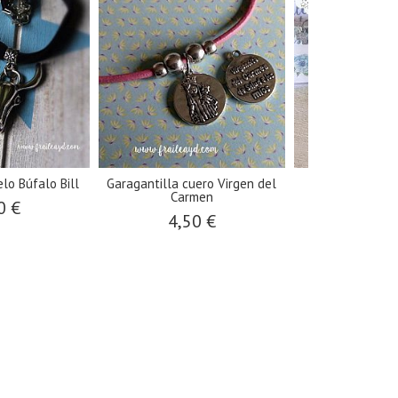
lo Búfalo Bill
Garagantilla cuero Virgen del
Pulsera elásti
Carmen
plata.
0 €
4,50 €
9,00