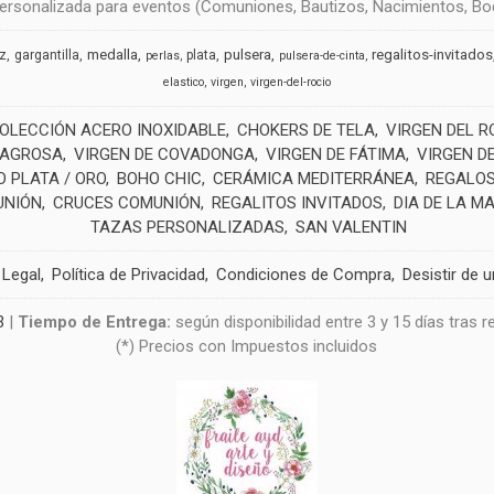
rsonalizada para eventos (Comuniones, Bautizos, Nacimientos, Boda
medalla
pulsera
regalitos-invitados
uz
gargantilla
plata
perlas
pulsera-de-cinta
elastico
virgen
virgen-del-rocio
OLECCIÓN ACERO INOXIDABLE
CHOKERS DE TELA
VIRGEN DEL R
LAGROSA
VIRGEN DE COVADONGA
VIRGEN DE FÁTIMA
VIRGEN D
 PLATA / ORO
BOHO CHIC
CERÁMICA MEDITERRÁNEA
REGALOS
UNIÓN
CRUCES COMUNIÓN
REGALITOS INVITADOS
DIA DE LA M
TAZAS PERSONALIZADAS
SAN VALENTIN
 Legal
Política de Privacidad
Condiciones de Compra
Desistir de 
3
|
Tiempo de Entrega:
según disponibilidad entre 3 y 15 días tras 
(*) Precios con Impuestos incluidos