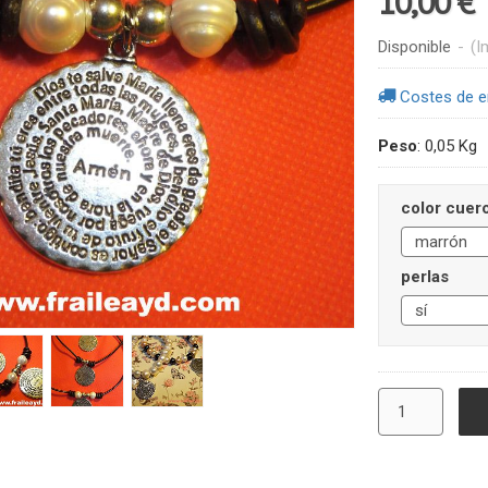
10,00 €
Disponible
-
(I
Costes de e
Peso
:
0,05 Kg
color cuer
perlas