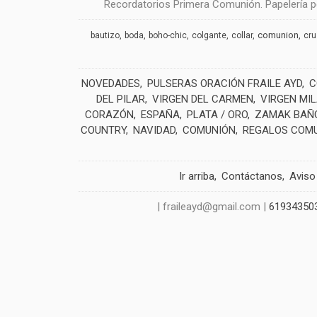
Recordatorios Primera Comunión. Papelería pe
comunion
bautizo
boda
boho-chic
colgante
collar
cr
NOVEDADES
PULSERAS ORACIÓN FRAILE AYD
C
DEL PILAR
VIRGEN DEL CARMEN
VIRGEN MI
CORAZÓN
ESPAÑA
PLATA / ORO
ZAMAK BAÑO
COUNTRY
NAVIDAD
COMUNIÓN
REGALOS COM
Ir arriba
Contáctanos
Aviso
| fraileayd@gmail.com |
61934350