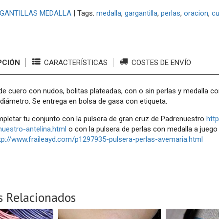
GANTILLAS MEDALLA
|
Tags:
medalla
gargantilla
perlas
oracion
cu
PCIÓN
CARACTERÍSTICAS
COSTES DE ENVÍO
 de cuero con nudos, bolitas plateadas, con o sin perlas y medalla c
diámetro. Se entrega en bolsa de gasa con etiqueta.
pletar tu conjunto con la pulsera de gran cruz de Padrenuestro
htt
uestro-antelina.html
o con la pulsera de perlas con medalla a jueg
tp://www.fraileayd.com/p1297935-pulsera-perlas-avemaria.html
s Relacionados