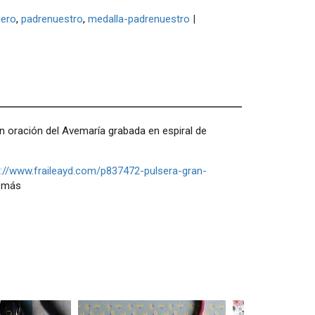
ero
padrenuestro
medalla-padrenuestro
|
on oración del Avemaría grabada en espiral de
p://www.fraileayd.com/p837472-pulsera-gran-
o más