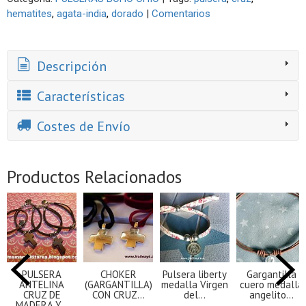
hematites
agata-india
dorado
|
Comentarios
Descripción
Características
Costes de Envío
Productos Relacionados
PULSERA
CHOKER
Pulsera liberty
Gargantilla
ANTELINA
(GARGANTILLA)
medalla Virgen
cuero medalla
CRUZ DE
CON CRUZ...
del...
angelito...
MADERA Y...