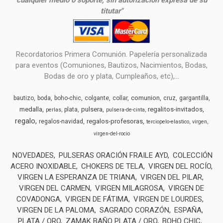
cualquier medio o soporte, sin autorización expresa de su
titutar"
Recordatorios Primera Comunión. Papelería personalizada
para eventos (Comuniones, Bautizos, Nacimientos, Bodas,
Bodas de oro y plata, Cumpleaños, etc),...
comunion
bautizo
boda
boho-chic
colgante
collar
cruz
gargantilla
medalla
pulsera
regalitos-invitados
plata
perlas
pulsera-de-cinta
regalo
regalos-profesoras
regalos-navidad
terciopelo-elastico
virgen
virgen-del-rocio
NOVEDADES
PULSERAS ORACIÓN FRAILE AYD
COLECCIÓN
ACERO INOXIDABLE
CHOKERS DE TELA
VIRGEN DEL ROCÍO
VIRGEN LA ESPERANZA DE TRIANA
VIRGEN DEL PILAR
VIRGEN DEL CARMEN
VIRGEN MILAGROSA
VIRGEN DE
COVADONGA
VIRGEN DE FÁTIMA
VIRGEN DE LOURDES
VIRGEN DE LA PALOMA
SAGRADO CORAZÓN
ESPAÑA
PLATA / ORO
ZAMAK BAÑO PLATA / ORO
BOHO CHIC