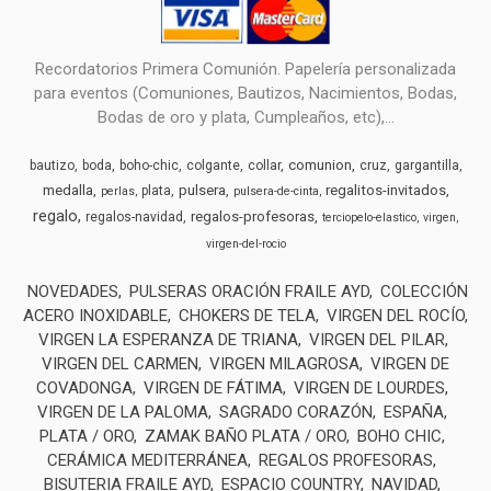
Recordatorios Primera Comunión. Papelería personalizada
para eventos (Comuniones, Bautizos, Nacimientos, Bodas,
Bodas de oro y plata, Cumpleaños, etc),...
comunion
bautizo
boda
boho-chic
colgante
collar
cruz
gargantilla
medalla
pulsera
regalitos-invitados
plata
perlas
pulsera-de-cinta
regalo
regalos-profesoras
regalos-navidad
terciopelo-elastico
virgen
virgen-del-rocio
NOVEDADES
PULSERAS ORACIÓN FRAILE AYD
COLECCIÓN
ACERO INOXIDABLE
CHOKERS DE TELA
VIRGEN DEL ROCÍO
VIRGEN LA ESPERANZA DE TRIANA
VIRGEN DEL PILAR
VIRGEN DEL CARMEN
VIRGEN MILAGROSA
VIRGEN DE
COVADONGA
VIRGEN DE FÁTIMA
VIRGEN DE LOURDES
VIRGEN DE LA PALOMA
SAGRADO CORAZÓN
ESPAÑA
PLATA / ORO
ZAMAK BAÑO PLATA / ORO
BOHO CHIC
CERÁMICA MEDITERRÁNEA
REGALOS PROFESORAS
BISUTERIA FRAILE AYD
ESPACIO COUNTRY
NAVIDAD