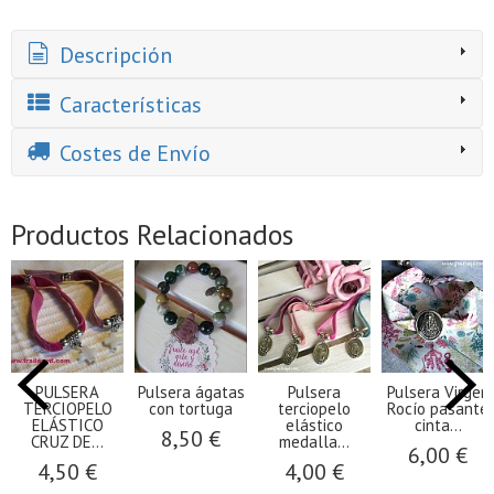
Descripción
Características
Costes de Envío
Productos Relacionados
PULSERA
Pulsera ágatas
Pulsera
Pulsera Virgen
TERCIOPELO
con tortuga
terciopelo
Rocío pasante
ELÁSTICO
elástico
cinta...
8,50 €
CRUZ DE...
medalla...
6,00 €
4,50 €
4,00 €