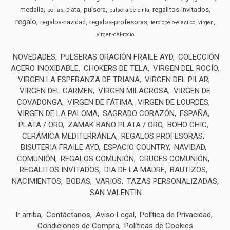
medalla
pulsera
regalitos-invitados
plata
perlas
pulsera-de-cinta
regalo
regalos-profesoras
regalos-navidad
terciopelo-elastico
virgen
virgen-del-rocio
NOVEDADES
PULSERAS ORACIÓN FRAILE AYD
COLECCIÓN
ACERO INOXIDABLE
CHOKERS DE TELA
VIRGEN DEL ROCÍO
VIRGEN LA ESPERANZA DE TRIANA
VIRGEN DEL PILAR
VIRGEN DEL CARMEN
VIRGEN MILAGROSA
VIRGEN DE
COVADONGA
VIRGEN DE FÁTIMA
VIRGEN DE LOURDES
VIRGEN DE LA PALOMA
SAGRADO CORAZÓN
ESPAÑA
PLATA / ORO
ZAMAK BAÑO PLATA / ORO
BOHO CHIC
CERÁMICA MEDITERRÁNEA
REGALOS PROFESORAS
BISUTERIA FRAILE AYD
ESPACIO COUNTRY
NAVIDAD
COMUNIÓN
REGALOS COMUNIÓN
CRUCES COMUNIÓN
REGALITOS INVITADOS
DIA DE LA MADRE
BAUTIZOS
NACIMIENTOS
BODAS
VARIOS
TAZAS PERSONALIZADAS
SAN VALENTIN
Ir arriba
Contáctanos
Aviso Legal
Política de Privacidad
Condiciones de Compra
Políticas de Cookies