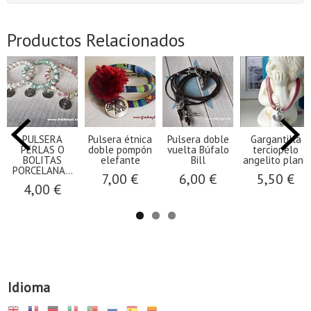
Productos Relacionados
PULSERA
Pulsera étnica
Pulsera doble
Gargantilla
PERLAS O
doble pompón
vuelta Búfalo
terciopelo
BOLITAS
elefante
Bill
angelito plano
PORCELANA...
7,00 €
6,00 €
5,50 €
4,00 €
Idioma