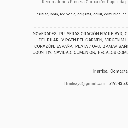
Recordatorios Primera Comunión. Papelería pe
comunion
bautizo
boda
boho-chic
colgante
collar
cr
NOVEDADES
PULSERAS ORACIÓN FRAILE AYD
C
DEL PILAR
VIRGEN DEL CARMEN
VIRGEN MI
CORAZÓN
ESPAÑA
PLATA / ORO
ZAMAK BAÑO
COUNTRY
NAVIDAD
COMUNIÓN
REGALOS COM
Ir arriba
Contáct
| fraileayd@gmail.com |
61934350