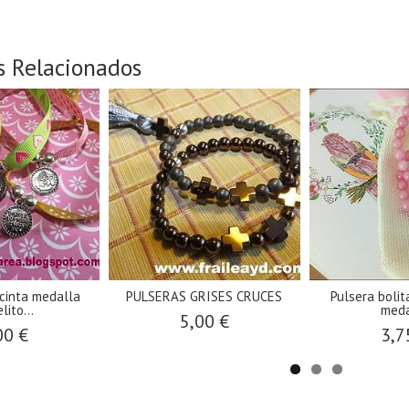
s Relacionados
 cinta medalla
PULSERAS GRISES CRUCES
Pulsera bolit
lito...
meda
5,00 €
00 €
3,7