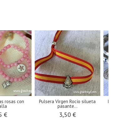
as rosas con
Pulsera Virgen Rocío silueta
Pulsera doble v
lla
pasante...
medall
5 €
3,50 €
19,0