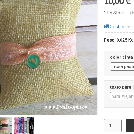
10,00 €
1 En Stock
-
(I
Costes de e
Peso
:
0,025 Kg
color cinta
texto para 