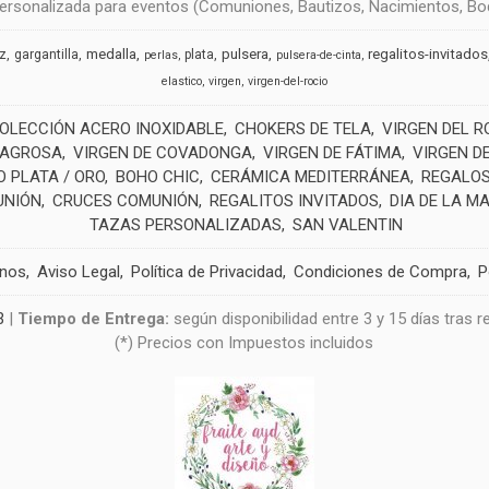
rsonalizada para eventos (Comuniones, Bautizos, Nacimientos, Boda
medalla
pulsera
regalitos-invitados
uz
gargantilla
plata
perlas
pulsera-de-cinta
elastico
virgen
virgen-del-rocio
OLECCIÓN ACERO INOXIDABLE
CHOKERS DE TELA
VIRGEN DEL R
LAGROSA
VIRGEN DE COVADONGA
VIRGEN DE FÁTIMA
VIRGEN D
 PLATA / ORO
BOHO CHIC
CERÁMICA MEDITERRÁNEA
REGALOS
UNIÓN
CRUCES COMUNIÓN
REGALITOS INVITADOS
DIA DE LA M
TAZAS PERSONALIZADAS
SAN VALENTIN
anos
Aviso Legal
Política de Privacidad
Condiciones de Compra
P
3
|
Tiempo de Entrega:
según disponibilidad entre 3 y 15 días tras 
(*) Precios con Impuestos incluidos