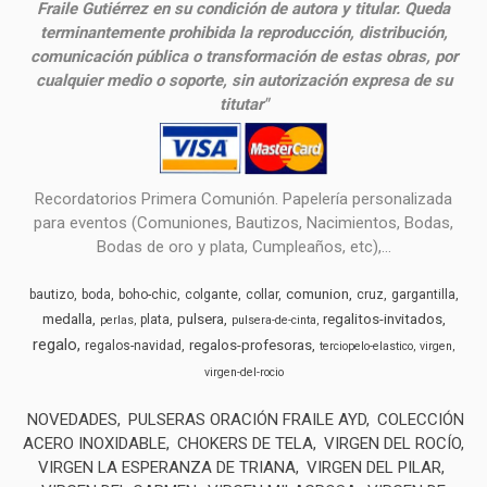
Fraile Gutiérrez en su condición de autora y titular. Queda
terminantemente prohibida la reproducción, distribución,
comunicación pública o transformación de estas obras, por
cualquier medio o soporte, sin autorización expresa de su
titutar"
Recordatorios Primera Comunión. Papelería personalizada
para eventos (Comuniones, Bautizos, Nacimientos, Bodas,
Bodas de oro y plata, Cumpleaños, etc),...
comunion
bautizo
boda
boho-chic
colgante
collar
cruz
gargantilla
medalla
pulsera
regalitos-invitados
plata
perlas
pulsera-de-cinta
regalo
regalos-profesoras
regalos-navidad
terciopelo-elastico
virgen
virgen-del-rocio
NOVEDADES
PULSERAS ORACIÓN FRAILE AYD
COLECCIÓN
ACERO INOXIDABLE
CHOKERS DE TELA
VIRGEN DEL ROCÍO
VIRGEN LA ESPERANZA DE TRIANA
VIRGEN DEL PILAR