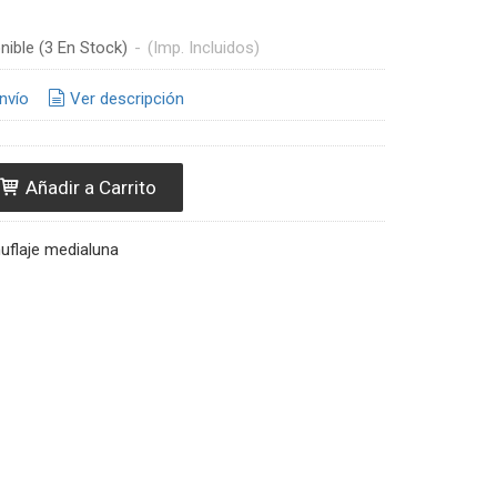
nible
(3 En Stock)
-
(Imp. Incluidos)
nvío
Ver descripción
Añadir a Carrito
uflaje medialuna