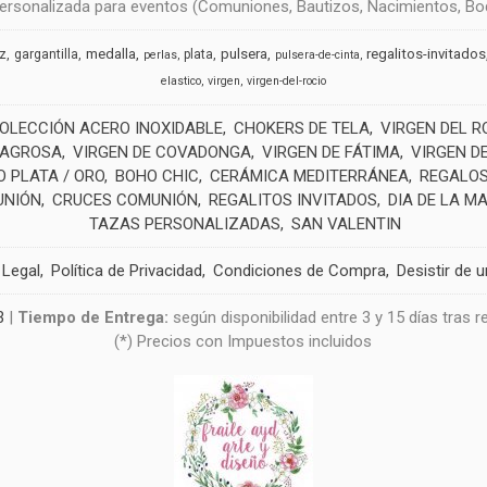
rsonalizada para eventos (Comuniones, Bautizos, Nacimientos, Boda
medalla
pulsera
regalitos-invitados
uz
gargantilla
plata
perlas
pulsera-de-cinta
elastico
virgen
virgen-del-rocio
OLECCIÓN ACERO INOXIDABLE
CHOKERS DE TELA
VIRGEN DEL R
LAGROSA
VIRGEN DE COVADONGA
VIRGEN DE FÁTIMA
VIRGEN D
 PLATA / ORO
BOHO CHIC
CERÁMICA MEDITERRÁNEA
REGALOS
UNIÓN
CRUCES COMUNIÓN
REGALITOS INVITADOS
DIA DE LA M
TAZAS PERSONALIZADAS
SAN VALENTIN
 Legal
Política de Privacidad
Condiciones de Compra
Desistir de 
3
|
Tiempo de Entrega:
según disponibilidad entre 3 y 15 días tras 
(*) Precios con Impuestos incluidos