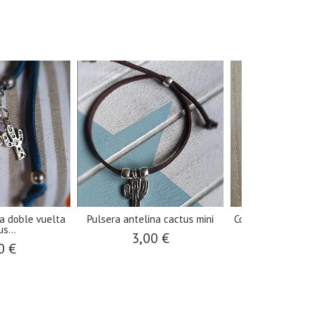
a doble vuelta
Pulsera antelina cactus mini
Colgante media l
s...
jet..
3,00 €
0 €
26,9