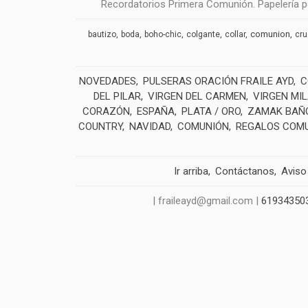
Recordatorios Primera Comunión. Papelería pe
comunion
bautizo
boda
boho-chic
colgante
collar
cr
NOVEDADES
PULSERAS ORACIÓN FRAILE AYD
C
DEL PILAR
VIRGEN DEL CARMEN
VIRGEN MI
CORAZÓN
ESPAÑA
PLATA / ORO
ZAMAK BAÑO
COUNTRY
NAVIDAD
COMUNIÓN
REGALOS COM
Ir arriba
Contáctanos
Aviso
| fraileayd@gmail.com |
61934350