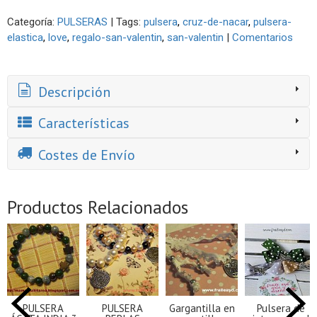
Categoría:
PULSERAS
|
Tags:
pulsera
cruz-de-nacar
pulsera-
elastica
love
regalo-san-valentin
san-valentin
|
Comentarios
Descripción
Características
Costes de Envío
Productos Relacionados
PULSERA
PULSERA
Gargantilla en
Pulsera de