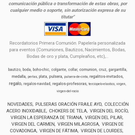
comunicación pública o transformación de estas obras, por
cualquier medio o soporte, sin autorización expresa de su
titutar"
Recordatorios Primera Comunión. Papelería personalizada
para eventos (Comuniones, Bautizos, Nacimientos, Bodas,
Bodas de oro y plata, Cumpleaños, etc),...
comunion
bautizo
boda
boho-chic
colgante
collar
cruz
gargantilla
medalla
pulsera
regalitos-invitados
plata
perlas
pulsera-de-cinta
regalo
regalos-profesoras
regalos-navidad
terciopelo-elastico
virgen
virgen-del-rocio
NOVEDADES
PULSERAS ORACIÓN FRAILE AYD
COLECCIÓN
ACERO INOXIDABLE
CHOKERS DE TELA
VIRGEN DEL ROCÍO
VIRGEN LA ESPERANZA DE TRIANA
VIRGEN DEL PILAR
VIRGEN DEL CARMEN
VIRGEN MILAGROSA
VIRGEN DE
COVADONGA
VIRGEN DE FÁTIMA
VIRGEN DE LOURDES