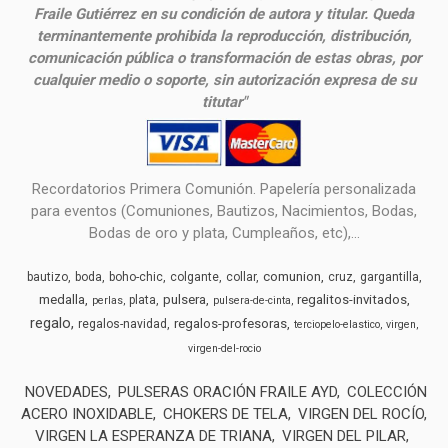
Fraile Gutiérrez en su condición de autora y titular. Queda
terminantemente prohibida la reproducción, distribución,
comunicación pública o transformación de estas obras, por
cualquier medio o soporte, sin autorización expresa de su
titutar"
Recordatorios Primera Comunión. Papelería personalizada
para eventos (Comuniones, Bautizos, Nacimientos, Bodas,
Bodas de oro y plata, Cumpleaños, etc),...
comunion
bautizo
boda
boho-chic
colgante
collar
cruz
gargantilla
medalla
pulsera
regalitos-invitados
plata
perlas
pulsera-de-cinta
regalo
regalos-profesoras
regalos-navidad
terciopelo-elastico
virgen
virgen-del-rocio
NOVEDADES
PULSERAS ORACIÓN FRAILE AYD
COLECCIÓN
ACERO INOXIDABLE
CHOKERS DE TELA
VIRGEN DEL ROCÍO
VIRGEN LA ESPERANZA DE TRIANA
VIRGEN DEL PILAR