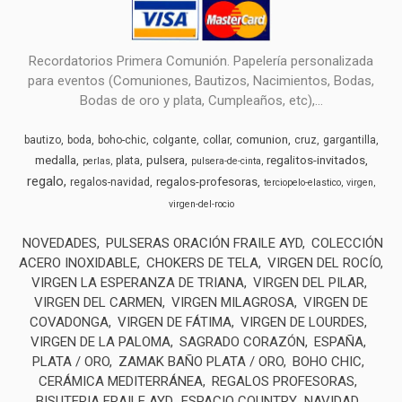
Recordatorios Primera Comunión. Papelería personalizada
para eventos (Comuniones, Bautizos, Nacimientos, Bodas,
Bodas de oro y plata, Cumpleaños, etc),...
comunion
bautizo
boda
boho-chic
colgante
collar
cruz
gargantilla
medalla
pulsera
regalitos-invitados
plata
perlas
pulsera-de-cinta
regalo
regalos-profesoras
regalos-navidad
terciopelo-elastico
virgen
virgen-del-rocio
NOVEDADES
PULSERAS ORACIÓN FRAILE AYD
COLECCIÓN
ACERO INOXIDABLE
CHOKERS DE TELA
VIRGEN DEL ROCÍO
VIRGEN LA ESPERANZA DE TRIANA
VIRGEN DEL PILAR
VIRGEN DEL CARMEN
VIRGEN MILAGROSA
VIRGEN DE
COVADONGA
VIRGEN DE FÁTIMA
VIRGEN DE LOURDES
VIRGEN DE LA PALOMA
SAGRADO CORAZÓN
ESPAÑA
PLATA / ORO
ZAMAK BAÑO PLATA / ORO
BOHO CHIC
CERÁMICA MEDITERRÁNEA
REGALOS PROFESORAS
BISUTERIA FRAILE AYD
ESPACIO COUNTRY
NAVIDAD