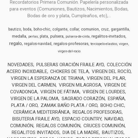
Recordatorios Primera Comunión. Papelería personalizada
para eventos (Comuniones, Bautizos, Nacimientos, Bodas,
Bodas de oro y plata, Cumpleaños, etc),...
comunion
bautizo
boda
boho-chic
colgante
collar
cruz
gargantilla
medalla
pulsera
regalitos-invitados
plata
perlas
pulsera-de-cinta
regalo
regalos-profesoras
regalos-navidad
terciopelo-elastico
virgen
virgen-del-rocio
NOVEDADES
PULSERAS ORACIÓN FRAILE AYD
COLECCIÓN
ACERO INOXIDABLE
CHOKERS DE TELA
VIRGEN DEL ROCÍO
VIRGEN LA ESPERANZA DE TRIANA
VIRGEN DEL PILAR
VIRGEN DEL CARMEN
VIRGEN MILAGROSA
VIRGEN DE
COVADONGA
VIRGEN DE FÁTIMA
VIRGEN DE LOURDES
VIRGEN DE LA PALOMA
SAGRADO CORAZÓN
ESPAÑA
PLATA / ORO
ZAMAK BAÑO PLATA / ORO
BOHO CHIC
CERÁMICA MEDITERRÁNEA
REGALOS PROFESORAS
BISUTERIA FRAILE AYD
ESPACIO COUNTRY
NAVIDAD
COMUNIÓN
REGALOS COMUNIÓN
CRUCES COMUNIÓN
REGALITOS INVITADOS
DIA DE LA MADRE
BAUTIZOS