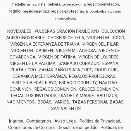
medalla
pulsera
regalitos-invitados
plata
perlas
pulsera-de-cinta
regalo
regalos-profesoras
regalos-navidad
terciopelo-elastico
virgen
virgen-del-rocio
NOVEDADES
PULSERAS ORACIÓN FRAILE AYD
COLECCIÓN
ACERO INOXIDABLE
CHOKERS DE TELA
VIRGEN DEL ROCÍO
VIRGEN LA ESPERANZA DE TRIANA
VIRGEN DEL PILAR
VIRGEN DEL CARMEN
VIRGEN MILAGROSA
VIRGEN DE
COVADONGA
VIRGEN DE FÁTIMA
VIRGEN DE LOURDES
VIRGEN DE LA PALOMA
SAGRADO CORAZÓN
ESPAÑA
PLATA / ORO
ZAMAK BAÑO PLATA / ORO
BOHO CHIC
CERÁMICA MEDITERRÁNEA
REGALOS PROFESORAS
BISUTERIA FRAILE AYD
ESPACIO COUNTRY
NAVIDAD
COMUNIÓN
REGALOS COMUNIÓN
CRUCES COMUNIÓN
REGALITOS INVITADOS
DIA DE LA MADRE
BAUTIZOS
NACIMIENTOS
BODAS
VARIOS
TAZAS PERSONALIZADAS
SAN VALENTIN
Ir arriba
Contáctanos
Aviso Legal
Política de Privacidad
Condiciones de Compra
Desistir de un pedido
Políticas de