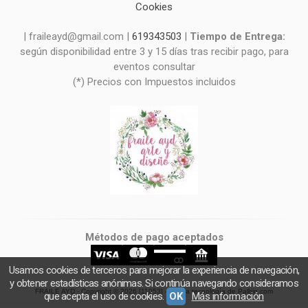
Cookies
| fraileayd@gmail.com |
619343503
|
Tiempo de Entrega:
según disponibilidad entre 3 y 15 días tras recibir pago, para
eventos consultar
(*) Precios con Impuestos incluidos
Métodos de pago aceptados
Usamos cookies de terceros para mejorar la experiencia de navegación,
y obtener estadísticas anónimas. Si continúa navegando consideramos
FRAILE AYD
- Copyright © 2026 [11053] - Con la tecnología de Palbin.com
que acepta el uso de cookies.
OK
Más información