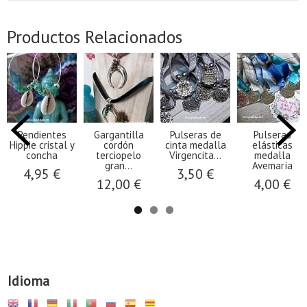
Productos Relacionados
Pendientes
Gargantilla
Pulseras de
Pulseras
Hippie cristal y
cordón
cinta medalla
elásticas
concha
terciopelo
Virgencita...
medalla
gran...
Avemaría
4,95 €
3,50 €
12,00 €
4,00 €
Idioma