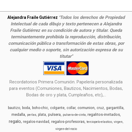
Todos los derechos de Propiedad
Alejandra Fraile Gutiérrez
"
Intelectual de cada dibujo y texto pertenecen a Alejandra
Fraile Gutiérrez en su condición de autora y titular. Queda
terminantemente prohibida la reproducción, distribución,
comunicación pública o transformación de estas obras, por
cualquier medio o soporte, sin autorización expresa de su
titutar"
Recordatorios Primera Comunión. Papelería personalizada
para eventos (Comuniones, Bautizos, Nacimientos, Bodas,
Bodas de oro y plata, Cumpleaños, etc),...
comunion
bautizo
boda
boho-chic
colgante
collar
cruz
gargantilla
medalla
pulsera
regalitos-invitados
plata
perlas
pulsera-de-cinta
regalo
regalos-profesoras
regalos-navidad
terciopelo-elastico
virgen
virgen-del-rocio