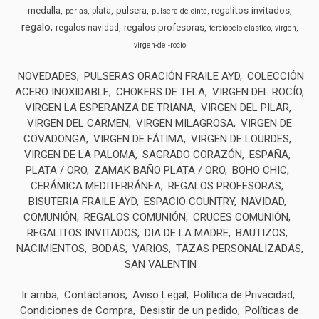
medalla
pulsera
regalitos-invitados
plata
perlas
pulsera-de-cinta
regalo
regalos-profesoras
regalos-navidad
terciopelo-elastico
virgen
virgen-del-rocio
NOVEDADES
PULSERAS ORACIÓN FRAILE AYD
COLECCIÓN
ACERO INOXIDABLE
CHOKERS DE TELA
VIRGEN DEL ROCÍO
VIRGEN LA ESPERANZA DE TRIANA
VIRGEN DEL PILAR
VIRGEN DEL CARMEN
VIRGEN MILAGROSA
VIRGEN DE
COVADONGA
VIRGEN DE FÁTIMA
VIRGEN DE LOURDES
VIRGEN DE LA PALOMA
SAGRADO CORAZÓN
ESPAÑA
PLATA / ORO
ZAMAK BAÑO PLATA / ORO
BOHO CHIC
CERÁMICA MEDITERRÁNEA
REGALOS PROFESORAS
BISUTERIA FRAILE AYD
ESPACIO COUNTRY
NAVIDAD
COMUNIÓN
REGALOS COMUNIÓN
CRUCES COMUNIÓN
REGALITOS INVITADOS
DIA DE LA MADRE
BAUTIZOS
NACIMIENTOS
BODAS
VARIOS
TAZAS PERSONALIZADAS
SAN VALENTIN
Ir arriba
Contáctanos
Aviso Legal
Política de Privacidad
Condiciones de Compra
Desistir de un pedido
Políticas de