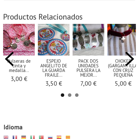
Productos Relacionados
Pulseras de
ESPEJO
PACK DOS
CHOKER
cinta y
ANGELITO DE
UNIDADES
(GARGANTILLA)
medalla...
LA GUARDA
PULSERA LA
CON CRUZ
FRAILE...
MEJOR...
PEQUEÑA
3,00 €
3,50 €
7,00 €
5,00 €
Idioma