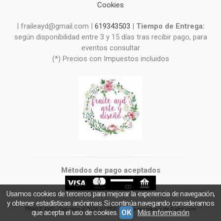
Cookies
| fraileayd@gmail.com |
619343503
|
Tiempo de Entrega:
según disponibilidad entre 3 y 15 días tras recibir pago, para
eventos consultar
(*) Precios con Impuestos incluidos
Métodos de pago aceptados
Usamos cookies de terceros para mejorar la experiencia de navegación,
y obtener estadísticas anónimas. Si continúa navegando consideramos
FRAILE AYD
- Copyright © 2026 [11053] - Con la tecnología de Palbin.com
que acepta el uso de cookies.
OK
Más información