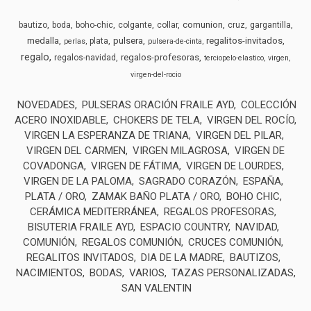
comunion
bautizo
boda
boho-chic
colgante
collar
cruz
gargantilla
medalla
pulsera
regalitos-invitados
plata
perlas
pulsera-de-cinta
regalo
regalos-profesoras
regalos-navidad
terciopelo-elastico
virgen
virgen-del-rocio
NOVEDADES
PULSERAS ORACIÓN FRAILE AYD
COLECCIÓN
ACERO INOXIDABLE
CHOKERS DE TELA
VIRGEN DEL ROCÍO
VIRGEN LA ESPERANZA DE TRIANA
VIRGEN DEL PILAR
VIRGEN DEL CARMEN
VIRGEN MILAGROSA
VIRGEN DE
COVADONGA
VIRGEN DE FÁTIMA
VIRGEN DE LOURDES
VIRGEN DE LA PALOMA
SAGRADO CORAZÓN
ESPAÑA
PLATA / ORO
ZAMAK BAÑO PLATA / ORO
BOHO CHIC
CERÁMICA MEDITERRÁNEA
REGALOS PROFESORAS
BISUTERIA FRAILE AYD
ESPACIO COUNTRY
NAVIDAD
COMUNIÓN
REGALOS COMUNIÓN
CRUCES COMUNIÓN
REGALITOS INVITADOS
DIA DE LA MADRE
BAUTIZOS
NACIMIENTOS
BODAS
VARIOS
TAZAS PERSONALIZADAS
SAN VALENTIN