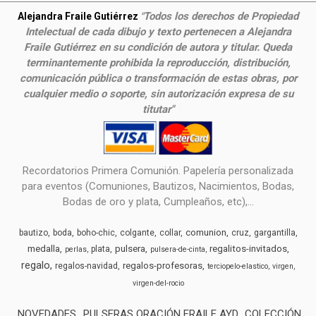
Todos los derechos de Propiedad
Alejandra Fraile Gutiérrez
"
Intelectual de cada dibujo y texto pertenecen a Alejandra
Fraile Gutiérrez en su condición de autora y titular. Queda
terminantemente prohibida la reproducción, distribución,
comunicación pública o transformación de estas obras, por
cualquier medio o soporte, sin autorización expresa de su
titutar"
Recordatorios Primera Comunión. Papelería personalizada
para eventos (Comuniones, Bautizos, Nacimientos, Bodas,
Bodas de oro y plata, Cumpleaños, etc),...
comunion
bautizo
boda
boho-chic
colgante
collar
cruz
gargantilla
medalla
pulsera
regalitos-invitados
plata
perlas
pulsera-de-cinta
regalo
regalos-profesoras
regalos-navidad
terciopelo-elastico
virgen
virgen-del-rocio
NOVEDADES
PULSERAS ORACIÓN FRAILE AYD
COLECCIÓN