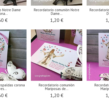
io Notre Dame
Recordatorio comunión Notre
Recordatori
ona...
Dame...
D
60 €
1,20 €
1
espaldas corona
Recordatorio comunión
Recordat
res...
Mariposas de...
Marip
60 €
1,20 €
1