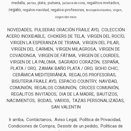
medalla
pulsera
regalitos-invitados
plata
perlas
pulsera-de-cinta
regalo
regalos-profesoras
regalos-navidad
terciopelo-elastico
virgen
virgen-del-rocio
NOVEDADES
PULSERAS ORACIÓN FRAILE AYD
COLECCIÓN
ACERO INOXIDABLE
CHOKERS DE TELA
VIRGEN DEL ROCÍO
VIRGEN LA ESPERANZA DE TRIANA
VIRGEN DEL PILAR
VIRGEN DEL CARMEN
VIRGEN MILAGROSA
VIRGEN DE
COVADONGA
VIRGEN DE FÁTIMA
VIRGEN DE LOURDES
VIRGEN DE LA PALOMA
SAGRADO CORAZÓN
ESPAÑA
PLATA / ORO
ZAMAK BAÑO PLATA / ORO
BOHO CHIC
CERÁMICA MEDITERRÁNEA
REGALOS PROFESORAS
BISUTERIA FRAILE AYD
ESPACIO COUNTRY
NAVIDAD
COMUNIÓN
REGALOS COMUNIÓN
CRUCES COMUNIÓN
REGALITOS INVITADOS
DIA DE LA MADRE
BAUTIZOS
NACIMIENTOS
BODAS
VARIOS
TAZAS PERSONALIZADAS
SAN VALENTIN
Ir arriba
Contáctanos
Aviso Legal
Política de Privacidad
Condiciones de Compra
Desistir de un pedido
Políticas de