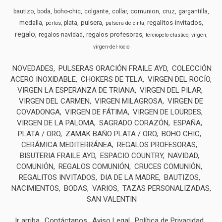
comunion
bautizo
boda
boho-chic
colgante
collar
cruz
gargantilla
medalla
pulsera
regalitos-invitados
plata
perlas
pulsera-de-cinta
regalo
regalos-profesoras
regalos-navidad
terciopelo-elastico
virgen
virgen-del-rocio
NOVEDADES
PULSERAS ORACIÓN FRAILE AYD
COLECCIÓN
ACERO INOXIDABLE
CHOKERS DE TELA
VIRGEN DEL ROCÍO
VIRGEN LA ESPERANZA DE TRIANA
VIRGEN DEL PILAR
VIRGEN DEL CARMEN
VIRGEN MILAGROSA
VIRGEN DE
COVADONGA
VIRGEN DE FÁTIMA
VIRGEN DE LOURDES
VIRGEN DE LA PALOMA
SAGRADO CORAZÓN
ESPAÑA
PLATA / ORO
ZAMAK BAÑO PLATA / ORO
BOHO CHIC
CERÁMICA MEDITERRÁNEA
REGALOS PROFESORAS
BISUTERIA FRAILE AYD
ESPACIO COUNTRY
NAVIDAD
COMUNIÓN
REGALOS COMUNIÓN
CRUCES COMUNIÓN
REGALITOS INVITADOS
DIA DE LA MADRE
BAUTIZOS
NACIMIENTOS
BODAS
VARIOS
TAZAS PERSONALIZADAS
SAN VALENTIN
Ir arriba
Contáctanos
Aviso Legal
Política de Privacidad