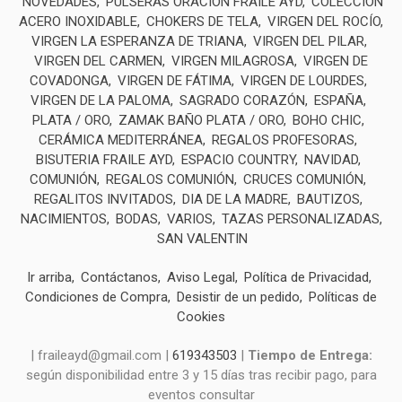
NOVEDADES
PULSERAS ORACIÓN FRAILE AYD
COLECCIÓN
ACERO INOXIDABLE
CHOKERS DE TELA
VIRGEN DEL ROCÍO
VIRGEN LA ESPERANZA DE TRIANA
VIRGEN DEL PILAR
VIRGEN DEL CARMEN
VIRGEN MILAGROSA
VIRGEN DE
COVADONGA
VIRGEN DE FÁTIMA
VIRGEN DE LOURDES
VIRGEN DE LA PALOMA
SAGRADO CORAZÓN
ESPAÑA
PLATA / ORO
ZAMAK BAÑO PLATA / ORO
BOHO CHIC
CERÁMICA MEDITERRÁNEA
REGALOS PROFESORAS
BISUTERIA FRAILE AYD
ESPACIO COUNTRY
NAVIDAD
COMUNIÓN
REGALOS COMUNIÓN
CRUCES COMUNIÓN
REGALITOS INVITADOS
DIA DE LA MADRE
BAUTIZOS
NACIMIENTOS
BODAS
VARIOS
TAZAS PERSONALIZADAS
SAN VALENTIN
Ir arriba
Contáctanos
Aviso Legal
Política de Privacidad
Condiciones de Compra
Desistir de un pedido
Políticas de
Cookies
| fraileayd@gmail.com |
619343503
|
Tiempo de Entrega:
según disponibilidad entre 3 y 15 días tras recibir pago, para
eventos consultar