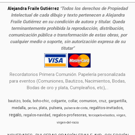
Todos los derechos de Propiedad
Alejandra Fraile Gutiérrez
"
Intelectual de cada dibujo y texto pertenecen a Alejandra
Fraile Gutiérrez en su condición de autora y titular. Queda
terminantemente prohibida la reproducción, distribución,
comunicación pública o transformación de estas obras, por
cualquier medio o soporte, sin autorización expresa de su
titutar"
Recordatorios Primera Comunión. Papelería personalizada
para eventos (Comuniones, Bautizos, Nacimientos, Bodas,
Bodas de oro y plata, Cumpleaños, etc),...
comunion
bautizo
boda
boho-chic
colgante
collar
cruz
gargantilla
medalla
pulsera
regalitos-invitados
plata
perlas
pulsera-de-cinta
regalo
regalos-profesoras
regalos-navidad
terciopelo-elastico
virgen
virgen-del-rocio