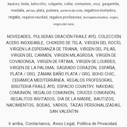
comunion
bautizo
boda
boho-chic
colgante
collar
cruz
gargantilla
medalla
pulsera
regalitos-invitados
plata
perlas
pulsera-de-cinta
regalo
regalos-profesoras
regalos-navidad
terciopelo-elastico
virgen
virgen-del-rocio
NOVEDADES
PULSERAS ORACIÓN FRAILE AYD
COLECCIÓN
ACERO INOXIDABLE
CHOKERS DE TELA
VIRGEN DEL ROCÍO
VIRGEN LA ESPERANZA DE TRIANA
VIRGEN DEL PILAR
VIRGEN DEL CARMEN
VIRGEN MILAGROSA
VIRGEN DE
COVADONGA
VIRGEN DE FÁTIMA
VIRGEN DE LOURDES
VIRGEN DE LA PALOMA
SAGRADO CORAZÓN
ESPAÑA
PLATA / ORO
ZAMAK BAÑO PLATA / ORO
BOHO CHIC
CERÁMICA MEDITERRÁNEA
REGALOS PROFESORAS
BISUTERIA FRAILE AYD
ESPACIO COUNTRY
NAVIDAD
COMUNIÓN
REGALOS COMUNIÓN
CRUCES COMUNIÓN
REGALITOS INVITADOS
DIA DE LA MADRE
BAUTIZOS
NACIMIENTOS
BODAS
VARIOS
TAZAS PERSONALIZADAS
SAN VALENTIN
Ir arriba
Contáctanos
Aviso Legal
Política de Privacidad