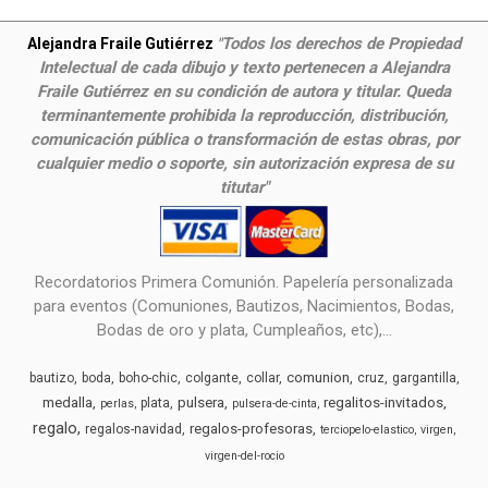
Todos los derechos de Propiedad
Alejandra Fraile Gutiérrez
"
Intelectual de cada dibujo y texto pertenecen a Alejandra
Fraile Gutiérrez en su condición de autora y titular. Queda
terminantemente prohibida la reproducción, distribución,
comunicación pública o transformación de estas obras, por
cualquier medio o soporte, sin autorización expresa de su
titutar"
Recordatorios Primera Comunión. Papelería personalizada
para eventos (Comuniones, Bautizos, Nacimientos, Bodas,
Bodas de oro y plata, Cumpleaños, etc),...
comunion
bautizo
boda
boho-chic
colgante
collar
cruz
gargantilla
medalla
pulsera
regalitos-invitados
plata
perlas
pulsera-de-cinta
regalo
regalos-profesoras
regalos-navidad
terciopelo-elastico
virgen
virgen-del-rocio