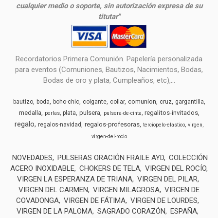
cualquier medio o soporte, sin autorización expresa de su
titutar"
Recordatorios Primera Comunión. Papelería personalizada
para eventos (Comuniones, Bautizos, Nacimientos, Bodas,
Bodas de oro y plata, Cumpleaños, etc),...
comunion
bautizo
boda
boho-chic
colgante
collar
cruz
gargantilla
medalla
pulsera
regalitos-invitados
plata
perlas
pulsera-de-cinta
regalo
regalos-profesoras
regalos-navidad
terciopelo-elastico
virgen
virgen-del-rocio
NOVEDADES
PULSERAS ORACIÓN FRAILE AYD
COLECCIÓN
ACERO INOXIDABLE
CHOKERS DE TELA
VIRGEN DEL ROCÍO
VIRGEN LA ESPERANZA DE TRIANA
VIRGEN DEL PILAR
VIRGEN DEL CARMEN
VIRGEN MILAGROSA
VIRGEN DE
COVADONGA
VIRGEN DE FÁTIMA
VIRGEN DE LOURDES
VIRGEN DE LA PALOMA
SAGRADO CORAZÓN
ESPAÑA