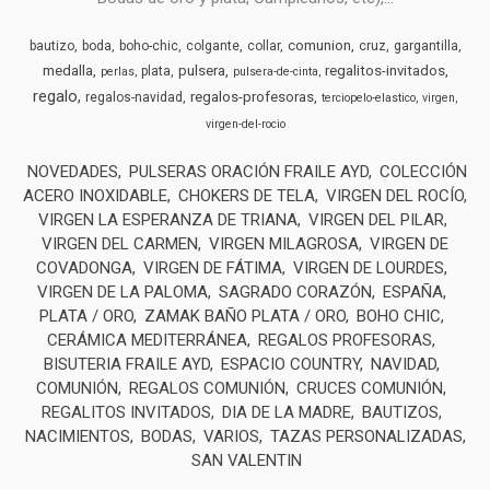
comunion
bautizo
boda
boho-chic
colgante
collar
cruz
gargantilla
medalla
pulsera
regalitos-invitados
plata
perlas
pulsera-de-cinta
regalo
regalos-profesoras
regalos-navidad
terciopelo-elastico
virgen
virgen-del-rocio
NOVEDADES
PULSERAS ORACIÓN FRAILE AYD
COLECCIÓN
ACERO INOXIDABLE
CHOKERS DE TELA
VIRGEN DEL ROCÍO
VIRGEN LA ESPERANZA DE TRIANA
VIRGEN DEL PILAR
VIRGEN DEL CARMEN
VIRGEN MILAGROSA
VIRGEN DE
COVADONGA
VIRGEN DE FÁTIMA
VIRGEN DE LOURDES
VIRGEN DE LA PALOMA
SAGRADO CORAZÓN
ESPAÑA
PLATA / ORO
ZAMAK BAÑO PLATA / ORO
BOHO CHIC
CERÁMICA MEDITERRÁNEA
REGALOS PROFESORAS
BISUTERIA FRAILE AYD
ESPACIO COUNTRY
NAVIDAD
COMUNIÓN
REGALOS COMUNIÓN
CRUCES COMUNIÓN
REGALITOS INVITADOS
DIA DE LA MADRE
BAUTIZOS
NACIMIENTOS
BODAS
VARIOS
TAZAS PERSONALIZADAS
SAN VALENTIN