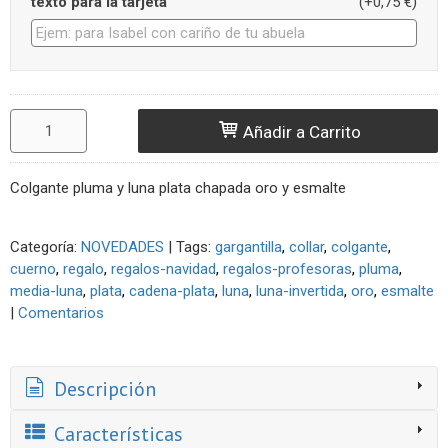
texto para la tarjeta
(+0,75 €)
Añadir a Carrito
Colgante pluma y luna plata chapada oro y esmalte
Categoría:
NOVEDADES
|
Tags:
gargantilla
collar
colgante
cuerno
regalo
regalos-navidad
regalos-profesoras
pluma
media-luna
plata
cadena-plata
luna
luna-invertida
oro
esmalte
|
Comentarios
Descripción
Características