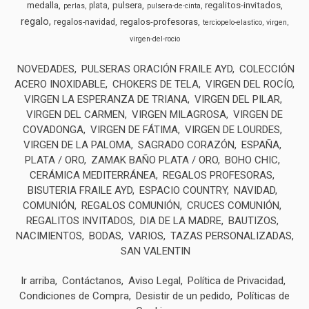
medalla
pulsera
regalitos-invitados
plata
perlas
pulsera-de-cinta
regalo
regalos-profesoras
regalos-navidad
terciopelo-elastico
virgen
virgen-del-rocio
NOVEDADES
PULSERAS ORACIÓN FRAILE AYD
COLECCIÓN
ACERO INOXIDABLE
CHOKERS DE TELA
VIRGEN DEL ROCÍO
VIRGEN LA ESPERANZA DE TRIANA
VIRGEN DEL PILAR
VIRGEN DEL CARMEN
VIRGEN MILAGROSA
VIRGEN DE
COVADONGA
VIRGEN DE FÁTIMA
VIRGEN DE LOURDES
VIRGEN DE LA PALOMA
SAGRADO CORAZÓN
ESPAÑA
PLATA / ORO
ZAMAK BAÑO PLATA / ORO
BOHO CHIC
CERÁMICA MEDITERRÁNEA
REGALOS PROFESORAS
BISUTERIA FRAILE AYD
ESPACIO COUNTRY
NAVIDAD
COMUNIÓN
REGALOS COMUNIÓN
CRUCES COMUNIÓN
REGALITOS INVITADOS
DIA DE LA MADRE
BAUTIZOS
NACIMIENTOS
BODAS
VARIOS
TAZAS PERSONALIZADAS
SAN VALENTIN
Ir arriba
Contáctanos
Aviso Legal
Política de Privacidad
Condiciones de Compra
Desistir de un pedido
Políticas de