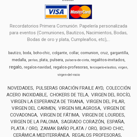
Recordatorios Primera Comunión. Papelería personalizada
para eventos (Comuniones, Bautizos, Nacimientos, Bodas,
Bodas de oro y plata, Cumpleaños, etc),...
comunion
bautizo
boda
boho-chic
colgante
collar
cruz
gargantilla
medalla
pulsera
regalitos-invitados
plata
perlas
pulsera-de-cinta
regalo
regalos-profesoras
regalos-navidad
terciopelo-elastico
virgen
virgen-del-rocio
NOVEDADES
PULSERAS ORACIÓN FRAILE AYD
COLECCIÓN
ACERO INOXIDABLE
CHOKERS DE TELA
VIRGEN DEL ROCÍO
VIRGEN LA ESPERANZA DE TRIANA
VIRGEN DEL PILAR
VIRGEN DEL CARMEN
VIRGEN MILAGROSA
VIRGEN DE
COVADONGA
VIRGEN DE FÁTIMA
VIRGEN DE LOURDES
VIRGEN DE LA PALOMA
SAGRADO CORAZÓN
ESPAÑA
PLATA / ORO
ZAMAK BAÑO PLATA / ORO
BOHO CHIC
CERÁMICA MEDITERRÁNEA
REGALOS PROFESORAS