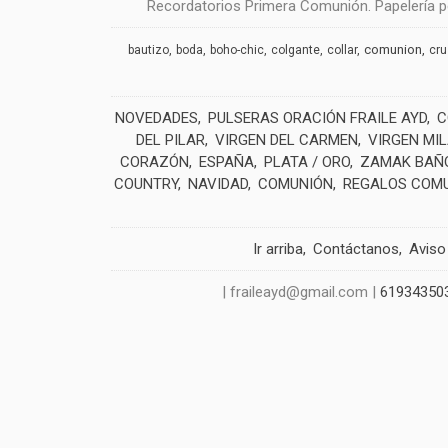
Recordatorios Primera Comunión. Papelería pe
comunion
bautizo
boda
boho-chic
colgante
collar
cr
NOVEDADES
PULSERAS ORACIÓN FRAILE AYD
C
DEL PILAR
VIRGEN DEL CARMEN
VIRGEN MI
CORAZÓN
ESPAÑA
PLATA / ORO
ZAMAK BAÑO
COUNTRY
NAVIDAD
COMUNIÓN
REGALOS COM
Ir arriba
Contáctanos
Aviso
| fraileayd@gmail.com |
61934350