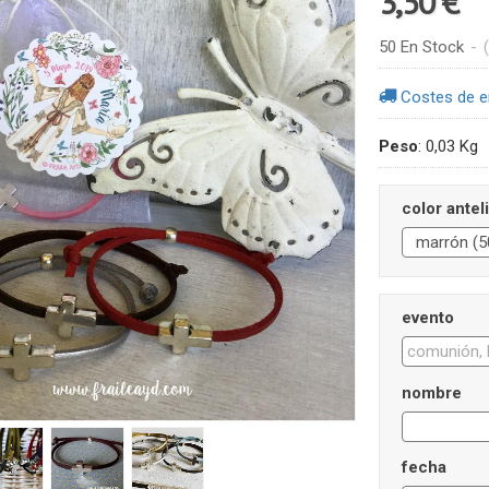
3,50 €
50 En Stock
-
Costes de e
Peso
:
0,03 Kg
color antel
evento
nombre
fecha