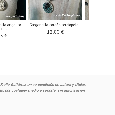
lla angelito
Gargantilla cordón terciopelo...
Colgante ange
con...
calado c
12,00 €
95 €
24,9
aile Gutiérrez en su condición de autora y titular.
, por cualquier medio o soporte, sin autorización