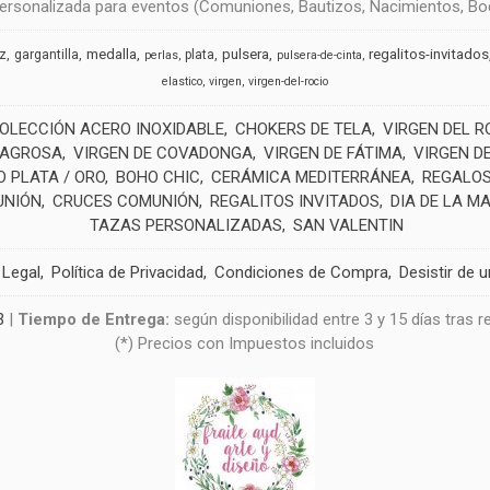
rsonalizada para eventos (Comuniones, Bautizos, Nacimientos, Boda
medalla
pulsera
regalitos-invitados
uz
gargantilla
plata
perlas
pulsera-de-cinta
elastico
virgen
virgen-del-rocio
OLECCIÓN ACERO INOXIDABLE
CHOKERS DE TELA
VIRGEN DEL R
LAGROSA
VIRGEN DE COVADONGA
VIRGEN DE FÁTIMA
VIRGEN D
 PLATA / ORO
BOHO CHIC
CERÁMICA MEDITERRÁNEA
REGALOS
UNIÓN
CRUCES COMUNIÓN
REGALITOS INVITADOS
DIA DE LA M
TAZAS PERSONALIZADAS
SAN VALENTIN
 Legal
Política de Privacidad
Condiciones de Compra
Desistir de 
3
|
Tiempo de Entrega:
según disponibilidad entre 3 y 15 días tras 
(*) Precios con Impuestos incluidos