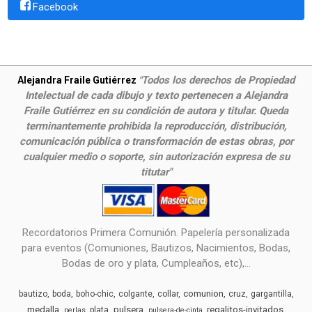
Facebook
Todos los derechos de Propiedad
Alejandra Fraile Gutiérrez
"
Intelectual de cada dibujo y texto pertenecen a Alejandra
Fraile Gutiérrez en su condición de autora y titular. Queda
terminantemente prohibida la reproducción, distribución,
comunicación pública o transformación de estas obras, por
cualquier medio o soporte, sin autorización expresa de su
titutar"
Recordatorios Primera Comunión. Papelería personalizada
para eventos (Comuniones, Bautizos, Nacimientos, Bodas,
Bodas de oro y plata, Cumpleaños, etc),...
comunion
bautizo
boda
boho-chic
colgante
collar
cruz
gargantilla
medalla
pulsera
regalitos-invitados
plata
perlas
pulsera-de-cinta