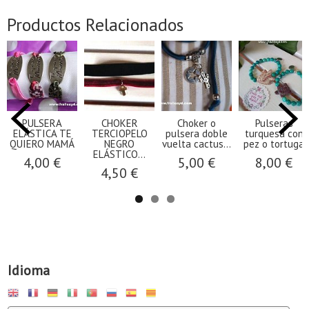
Productos Relacionados
PULSERA
CHOKER
Choker o
Pulseras
ELÁSTICA TE
TERCIOPELO
pulsera doble
turquesa con
QUIERO MAMÁ
NEGRO
vuelta cactus...
pez o tortuga
ELÁSTICO...
4,00 €
5,00 €
8,00 €
4,50 €
Idioma