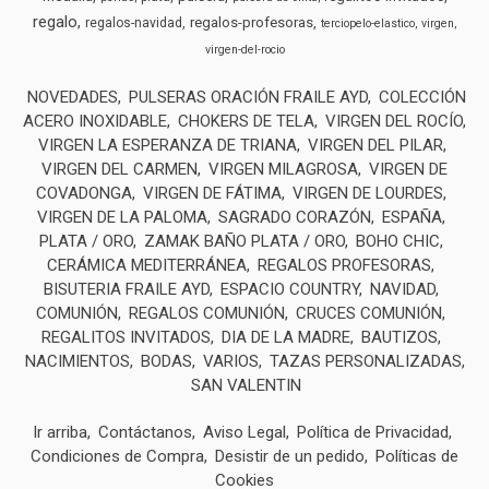
regalo
regalos-profesoras
regalos-navidad
terciopelo-elastico
virgen
virgen-del-rocio
NOVEDADES
PULSERAS ORACIÓN FRAILE AYD
COLECCIÓN
ACERO INOXIDABLE
CHOKERS DE TELA
VIRGEN DEL ROCÍO
VIRGEN LA ESPERANZA DE TRIANA
VIRGEN DEL PILAR
VIRGEN DEL CARMEN
VIRGEN MILAGROSA
VIRGEN DE
COVADONGA
VIRGEN DE FÁTIMA
VIRGEN DE LOURDES
VIRGEN DE LA PALOMA
SAGRADO CORAZÓN
ESPAÑA
PLATA / ORO
ZAMAK BAÑO PLATA / ORO
BOHO CHIC
CERÁMICA MEDITERRÁNEA
REGALOS PROFESORAS
BISUTERIA FRAILE AYD
ESPACIO COUNTRY
NAVIDAD
COMUNIÓN
REGALOS COMUNIÓN
CRUCES COMUNIÓN
REGALITOS INVITADOS
DIA DE LA MADRE
BAUTIZOS
NACIMIENTOS
BODAS
VARIOS
TAZAS PERSONALIZADAS
SAN VALENTIN
Ir arriba
Contáctanos
Aviso Legal
Política de Privacidad
Condiciones de Compra
Desistir de un pedido
Políticas de
Cookies