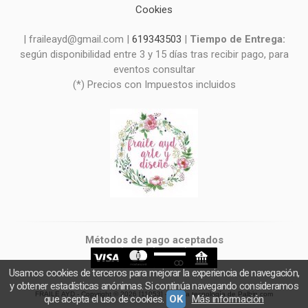
Cookies
| fraileayd@gmail.com |
619343503
|
Tiempo de Entrega:
según disponibilidad entre 3 y 15 días tras recibir pago, para
eventos consultar
(*) Precios con Impuestos incluidos
Métodos de pago aceptados
Usamos cookies de terceros para mejorar la experiencia de navegación,
y obtener estadísticas anónimas. Si continúa navegando consideramos
FRAILE AYD
- Copyright © 2026 [11053] - Con la tecnología de Palbin.com
que acepta el uso de cookies.
OK
Más información