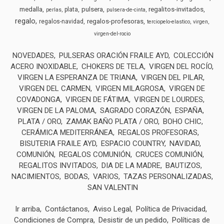
medalla
pulsera
regalitos-invitados
plata
perlas
pulsera-de-cinta
regalo
regalos-profesoras
regalos-navidad
terciopelo-elastico
virgen
virgen-del-rocio
NOVEDADES
PULSERAS ORACIÓN FRAILE AYD
COLECCIÓN
ACERO INOXIDABLE
CHOKERS DE TELA
VIRGEN DEL ROCÍO
VIRGEN LA ESPERANZA DE TRIANA
VIRGEN DEL PILAR
VIRGEN DEL CARMEN
VIRGEN MILAGROSA
VIRGEN DE
COVADONGA
VIRGEN DE FÁTIMA
VIRGEN DE LOURDES
VIRGEN DE LA PALOMA
SAGRADO CORAZÓN
ESPAÑA
PLATA / ORO
ZAMAK BAÑO PLATA / ORO
BOHO CHIC
CERÁMICA MEDITERRÁNEA
REGALOS PROFESORAS
BISUTERIA FRAILE AYD
ESPACIO COUNTRY
NAVIDAD
COMUNIÓN
REGALOS COMUNIÓN
CRUCES COMUNIÓN
REGALITOS INVITADOS
DIA DE LA MADRE
BAUTIZOS
NACIMIENTOS
BODAS
VARIOS
TAZAS PERSONALIZADAS
SAN VALENTIN
Ir arriba
Contáctanos
Aviso Legal
Política de Privacidad
Condiciones de Compra
Desistir de un pedido
Políticas de