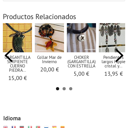
Productos Relacionados
GARGANTILLA
Collar Mar de
CHOKER
Pendientes
SERPIENTE
Invierno
(GARGANTILLA)
largos Hippie
CUERNO
CON ESTRELLA
cristal y...
20,00 €
PIEDRA...
5,00 €
13,95 €
15,00 €
Idioma