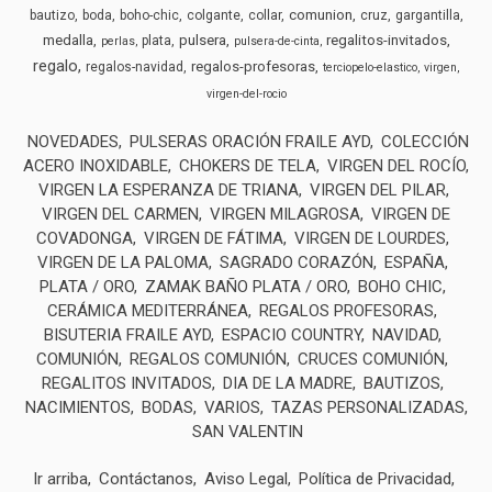
comunion
bautizo
boda
boho-chic
colgante
collar
cruz
gargantilla
medalla
pulsera
regalitos-invitados
plata
perlas
pulsera-de-cinta
regalo
regalos-profesoras
regalos-navidad
terciopelo-elastico
virgen
virgen-del-rocio
NOVEDADES
PULSERAS ORACIÓN FRAILE AYD
COLECCIÓN
ACERO INOXIDABLE
CHOKERS DE TELA
VIRGEN DEL ROCÍO
VIRGEN LA ESPERANZA DE TRIANA
VIRGEN DEL PILAR
VIRGEN DEL CARMEN
VIRGEN MILAGROSA
VIRGEN DE
COVADONGA
VIRGEN DE FÁTIMA
VIRGEN DE LOURDES
VIRGEN DE LA PALOMA
SAGRADO CORAZÓN
ESPAÑA
PLATA / ORO
ZAMAK BAÑO PLATA / ORO
BOHO CHIC
CERÁMICA MEDITERRÁNEA
REGALOS PROFESORAS
BISUTERIA FRAILE AYD
ESPACIO COUNTRY
NAVIDAD
COMUNIÓN
REGALOS COMUNIÓN
CRUCES COMUNIÓN
REGALITOS INVITADOS
DIA DE LA MADRE
BAUTIZOS
NACIMIENTOS
BODAS
VARIOS
TAZAS PERSONALIZADAS
SAN VALENTIN
Ir arriba
Contáctanos
Aviso Legal
Política de Privacidad