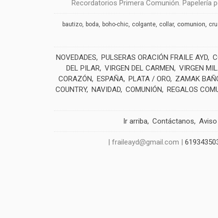
Recordatorios Primera Comunión. Papelería pe
comunion
bautizo
boda
boho-chic
colgante
collar
cr
NOVEDADES
PULSERAS ORACIÓN FRAILE AYD
C
DEL PILAR
VIRGEN DEL CARMEN
VIRGEN MI
CORAZÓN
ESPAÑA
PLATA / ORO
ZAMAK BAÑO
COUNTRY
NAVIDAD
COMUNIÓN
REGALOS COM
Ir arriba
Contáctanos
Aviso
| fraileayd@gmail.com |
61934350