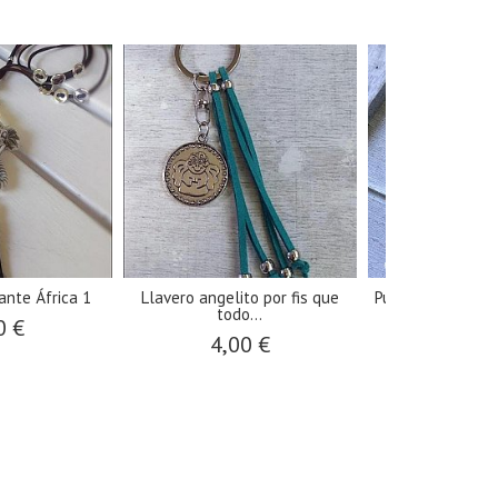
ante África 1
Llavero angelito por fis que
Pulseras de perl
todo...
plat
0 €
4,00 €
8,50