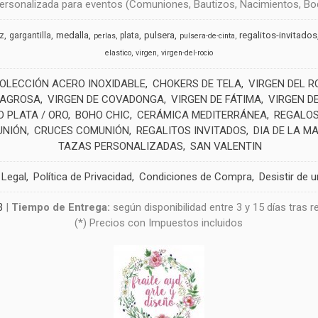
rsonalizada para eventos (Comuniones, Bautizos, Nacimientos, Boda
medalla
pulsera
regalitos-invitados
uz
gargantilla
plata
perlas
pulsera-de-cinta
elastico
virgen
virgen-del-rocio
OLECCIÓN ACERO INOXIDABLE
CHOKERS DE TELA
VIRGEN DEL R
LAGROSA
VIRGEN DE COVADONGA
VIRGEN DE FÁTIMA
VIRGEN D
 PLATA / ORO
BOHO CHIC
CERÁMICA MEDITERRÁNEA
REGALOS
UNIÓN
CRUCES COMUNIÓN
REGALITOS INVITADOS
DIA DE LA M
TAZAS PERSONALIZADAS
SAN VALENTIN
 Legal
Política de Privacidad
Condiciones de Compra
Desistir de 
3
|
Tiempo de Entrega:
según disponibilidad entre 3 y 15 días tras 
(*) Precios con Impuestos incluidos