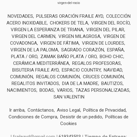
virgen-del-rocio
NOVEDADES
PULSERAS ORACIÓN FRAILE AYD
COLECCIÓN
ACERO INOXIDABLE
CHOKERS DE TELA
VIRGEN DEL ROCÍO
VIRGEN LA ESPERANZA DE TRIANA
VIRGEN DEL PILAR
VIRGEN DEL CARMEN
VIRGEN MILAGROSA
VIRGEN DE
COVADONGA
VIRGEN DE FÁTIMA
VIRGEN DE LOURDES
VIRGEN DE LA PALOMA
SAGRADO CORAZÓN
ESPAÑA
PLATA / ORO
ZAMAK BAÑO PLATA / ORO
BOHO CHIC
CERÁMICA MEDITERRÁNEA
REGALOS PROFESORAS
BISUTERIA FRAILE AYD
ESPACIO COUNTRY
NAVIDAD
COMUNIÓN
REGALOS COMUNIÓN
CRUCES COMUNIÓN
REGALITOS INVITADOS
DIA DE LA MADRE
BAUTIZOS
NACIMIENTOS
BODAS
VARIOS
TAZAS PERSONALIZADAS
SAN VALENTIN
Ir arriba
Contáctanos
Aviso Legal
Política de Privacidad
Condiciones de Compra
Desistir de un pedido
Políticas de
Cookies
| fraileayd@gmail.com |
619343503
|
Tiempo de Entrega: