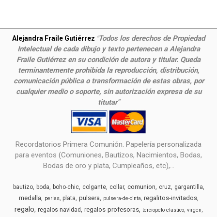
Todos los derechos de Propiedad
Alejandra Fraile Gutiérrez
"
Intelectual de cada dibujo y texto pertenecen a Alejandra
Fraile Gutiérrez en su condición de autora y titular. Queda
terminantemente prohibida la reproducción, distribución,
comunicación pública o transformación de estas obras, por
cualquier medio o soporte, sin autorización expresa de su
titutar"
Recordatorios Primera Comunión. Papelería personalizada
para eventos (Comuniones, Bautizos, Nacimientos, Bodas,
Bodas de oro y plata, Cumpleaños, etc),...
comunion
bautizo
boda
boho-chic
colgante
collar
cruz
gargantilla
medalla
pulsera
regalitos-invitados
plata
perlas
pulsera-de-cinta
regalo
regalos-profesoras
regalos-navidad
terciopelo-elastico
virgen