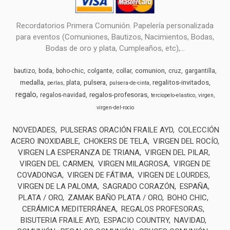
Recordatorios Primera Comunión. Papelería personalizada
para eventos (Comuniones, Bautizos, Nacimientos, Bodas,
Bodas de oro y plata, Cumpleaños, etc),...
comunion
bautizo
boda
boho-chic
colgante
collar
cruz
gargantilla
medalla
pulsera
regalitos-invitados
plata
perlas
pulsera-de-cinta
regalo
regalos-profesoras
regalos-navidad
terciopelo-elastico
virgen
virgen-del-rocio
NOVEDADES
PULSERAS ORACIÓN FRAILE AYD
COLECCIÓN
ACERO INOXIDABLE
CHOKERS DE TELA
VIRGEN DEL ROCÍO
VIRGEN LA ESPERANZA DE TRIANA
VIRGEN DEL PILAR
VIRGEN DEL CARMEN
VIRGEN MILAGROSA
VIRGEN DE
COVADONGA
VIRGEN DE FÁTIMA
VIRGEN DE LOURDES
VIRGEN DE LA PALOMA
SAGRADO CORAZÓN
ESPAÑA
PLATA / ORO
ZAMAK BAÑO PLATA / ORO
BOHO CHIC
CERÁMICA MEDITERRÁNEA
REGALOS PROFESORAS
BISUTERIA FRAILE AYD
ESPACIO COUNTRY
NAVIDAD