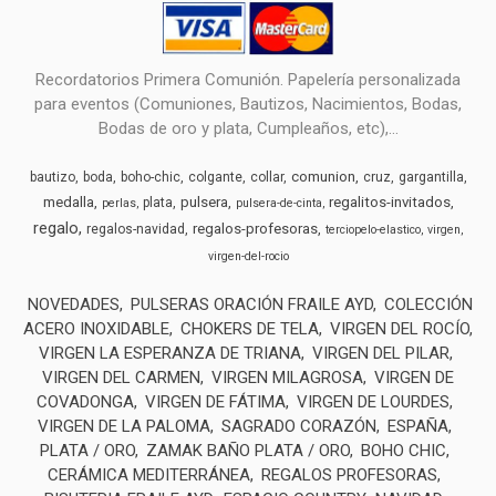
Recordatorios Primera Comunión. Papelería personalizada
para eventos (Comuniones, Bautizos, Nacimientos, Bodas,
Bodas de oro y plata, Cumpleaños, etc),...
comunion
bautizo
boda
boho-chic
colgante
collar
cruz
gargantilla
medalla
pulsera
regalitos-invitados
plata
perlas
pulsera-de-cinta
regalo
regalos-profesoras
regalos-navidad
terciopelo-elastico
virgen
virgen-del-rocio
NOVEDADES
PULSERAS ORACIÓN FRAILE AYD
COLECCIÓN
ACERO INOXIDABLE
CHOKERS DE TELA
VIRGEN DEL ROCÍO
VIRGEN LA ESPERANZA DE TRIANA
VIRGEN DEL PILAR
VIRGEN DEL CARMEN
VIRGEN MILAGROSA
VIRGEN DE
COVADONGA
VIRGEN DE FÁTIMA
VIRGEN DE LOURDES
VIRGEN DE LA PALOMA
SAGRADO CORAZÓN
ESPAÑA
PLATA / ORO
ZAMAK BAÑO PLATA / ORO
BOHO CHIC
CERÁMICA MEDITERRÁNEA
REGALOS PROFESORAS