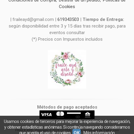
Condiciones de Compra
Desistir de un pedido
Políticas de
Cookies
| fraileayd@gmail.com |
619343503
|
Tiempo de Entrega:
según disponibilidad entre 3 y 15 días tras recibir pago, para
eventos consultar
(*) Precios con Impuestos incluidos
Métodos de pago aceptados
Usamos cookies de terceros para mejorar la experiencia de navegación,
y obtener estadísticas anónimas. Si continúa navegando consideramos
FRAILE AYD
- Copyright © 2026 [11053] - Con la tecnología de Palbin.com
que acepta el uso de cookies.
OK
Más información