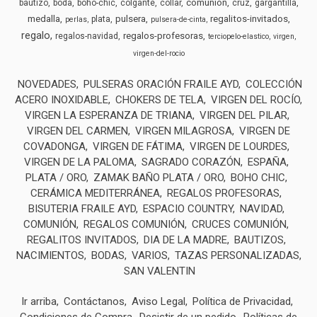
comunion
bautizo
boda
boho-chic
colgante
collar
cruz
gargantilla
medalla
pulsera
regalitos-invitados
plata
perlas
pulsera-de-cinta
regalo
regalos-profesoras
regalos-navidad
terciopelo-elastico
virgen
virgen-del-rocio
NOVEDADES
PULSERAS ORACIÓN FRAILE AYD
COLECCIÓN
ACERO INOXIDABLE
CHOKERS DE TELA
VIRGEN DEL ROCÍO
VIRGEN LA ESPERANZA DE TRIANA
VIRGEN DEL PILAR
VIRGEN DEL CARMEN
VIRGEN MILAGROSA
VIRGEN DE
COVADONGA
VIRGEN DE FÁTIMA
VIRGEN DE LOURDES
VIRGEN DE LA PALOMA
SAGRADO CORAZÓN
ESPAÑA
PLATA / ORO
ZAMAK BAÑO PLATA / ORO
BOHO CHIC
CERÁMICA MEDITERRÁNEA
REGALOS PROFESORAS
BISUTERIA FRAILE AYD
ESPACIO COUNTRY
NAVIDAD
COMUNIÓN
REGALOS COMUNIÓN
CRUCES COMUNIÓN
REGALITOS INVITADOS
DIA DE LA MADRE
BAUTIZOS
NACIMIENTOS
BODAS
VARIOS
TAZAS PERSONALIZADAS
SAN VALENTIN
Ir arriba
Contáctanos
Aviso Legal
Política de Privacidad