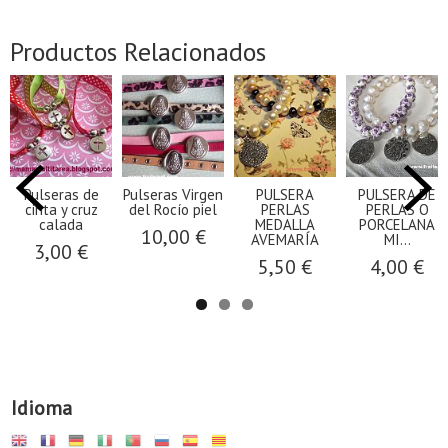
Productos Relacionados
Pulseras de
Pulseras Virgen
PULSERA
PULSERA DE
cinta y cruz
del Rocío piel
PERLAS
PERLAS O
calada
MEDALLA
PORCELANA
10,00 €
AVEMARÍA
MI...
3,00 €
5,50 €
4,00 €
Idioma