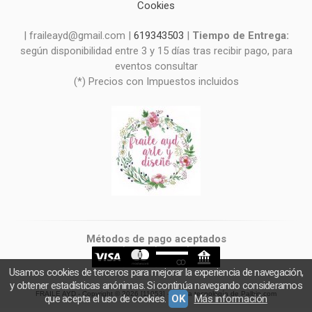
Cookies
| fraileayd@gmail.com |
619343503
|
Tiempo de Entrega:
según disponibilidad entre 3 y 15 días tras recibir pago, para
eventos consultar
(*) Precios con Impuestos incluidos
Métodos de pago aceptados
Usamos cookies de terceros para mejorar la experiencia de navegación,
y obtener estadísticas anónimas. Si continúa navegando consideramos
FRAILE AYD
- Copyright © 2026 [11053] - Con la tecnología de Palbin.com
que acepta el uso de cookies.
OK
Más información