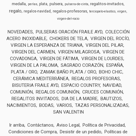
medalla
pulsera
regalitos-invitados
plata
perlas
pulsera-de-cinta
regalo
regalos-profesoras
regalos-navidad
terciopelo-elastico
virgen
virgen-del-rocio
NOVEDADES
PULSERAS ORACIÓN FRAILE AYD
COLECCIÓN
ACERO INOXIDABLE
CHOKERS DE TELA
VIRGEN DEL ROCÍO
VIRGEN LA ESPERANZA DE TRIANA
VIRGEN DEL PILAR
VIRGEN DEL CARMEN
VIRGEN MILAGROSA
VIRGEN DE
COVADONGA
VIRGEN DE FÁTIMA
VIRGEN DE LOURDES
VIRGEN DE LA PALOMA
SAGRADO CORAZÓN
ESPAÑA
PLATA / ORO
ZAMAK BAÑO PLATA / ORO
BOHO CHIC
CERÁMICA MEDITERRÁNEA
REGALOS PROFESORAS
BISUTERIA FRAILE AYD
ESPACIO COUNTRY
NAVIDAD
COMUNIÓN
REGALOS COMUNIÓN
CRUCES COMUNIÓN
REGALITOS INVITADOS
DIA DE LA MADRE
BAUTIZOS
NACIMIENTOS
BODAS
VARIOS
TAZAS PERSONALIZADAS
SAN VALENTIN
Ir arriba
Contáctanos
Aviso Legal
Política de Privacidad
Condiciones de Compra
Desistir de un pedido
Políticas de