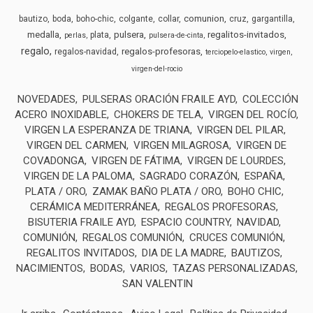
comunion
bautizo
boda
boho-chic
colgante
collar
cruz
gargantilla
medalla
pulsera
regalitos-invitados
plata
perlas
pulsera-de-cinta
regalo
regalos-profesoras
regalos-navidad
terciopelo-elastico
virgen
virgen-del-rocio
NOVEDADES
PULSERAS ORACIÓN FRAILE AYD
COLECCIÓN
ACERO INOXIDABLE
CHOKERS DE TELA
VIRGEN DEL ROCÍO
VIRGEN LA ESPERANZA DE TRIANA
VIRGEN DEL PILAR
VIRGEN DEL CARMEN
VIRGEN MILAGROSA
VIRGEN DE
COVADONGA
VIRGEN DE FÁTIMA
VIRGEN DE LOURDES
VIRGEN DE LA PALOMA
SAGRADO CORAZÓN
ESPAÑA
PLATA / ORO
ZAMAK BAÑO PLATA / ORO
BOHO CHIC
CERÁMICA MEDITERRÁNEA
REGALOS PROFESORAS
BISUTERIA FRAILE AYD
ESPACIO COUNTRY
NAVIDAD
COMUNIÓN
REGALOS COMUNIÓN
CRUCES COMUNIÓN
REGALITOS INVITADOS
DIA DE LA MADRE
BAUTIZOS
NACIMIENTOS
BODAS
VARIOS
TAZAS PERSONALIZADAS
SAN VALENTIN