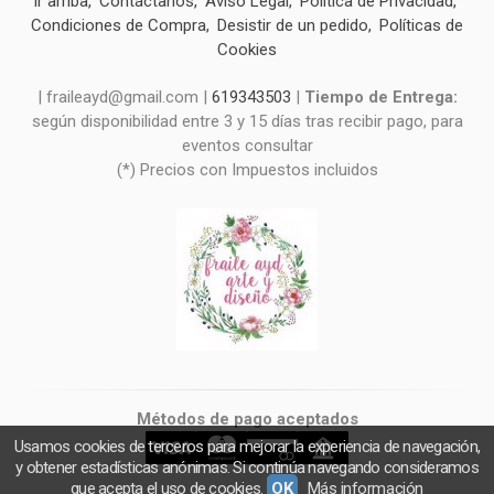
Ir arriba
Contáctanos
Aviso Legal
Política de Privacidad
Condiciones de Compra
Desistir de un pedido
Políticas de
Cookies
| fraileayd@gmail.com |
619343503
|
Tiempo de Entrega:
según disponibilidad entre 3 y 15 días tras recibir pago, para
eventos consultar
(*) Precios con Impuestos incluidos
Métodos de pago aceptados
Usamos cookies de terceros para mejorar la experiencia de navegación,
y obtener estadísticas anónimas. Si continúa navegando consideramos
que acepta el uso de cookies.
OK
Más información