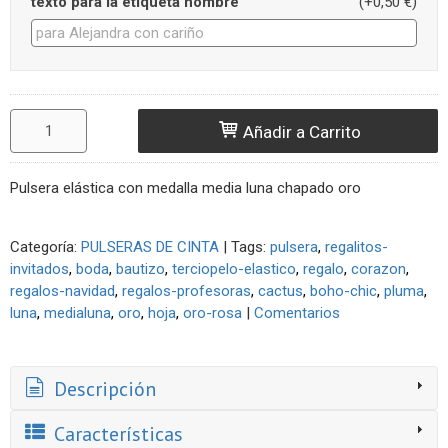
texto para la etiqueta nombre
(+0,50 €)
Añadir a Carrito
Pulsera elástica con medalla media luna chapado oro
Categoría:
PULSERAS DE CINTA
|
Tags:
pulsera
regalitos-
invitados
boda
bautizo
terciopelo-elastico
regalo
corazon
regalos-navidad
regalos-profesoras
cactus
boho-chic
pluma
luna
medialuna
oro
hoja
oro-rosa
|
Comentarios
Descripción
Características