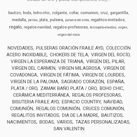
comunion
bautizo
boda
boho-chic
colgante
collar
cruz
gargantilla
medalla
pulsera
regalitos-invitados
plata
perlas
pulsera-de-cinta
regalo
regalos-profesoras
regalos-navidad
terciopelo-elastico
virgen
virgen-del-rocio
NOVEDADES
PULSERAS ORACIÓN FRAILE AYD
COLECCIÓN
ACERO INOXIDABLE
CHOKERS DE TELA
VIRGEN DEL ROCÍO
VIRGEN LA ESPERANZA DE TRIANA
VIRGEN DEL PILAR
VIRGEN DEL CARMEN
VIRGEN MILAGROSA
VIRGEN DE
COVADONGA
VIRGEN DE FÁTIMA
VIRGEN DE LOURDES
VIRGEN DE LA PALOMA
SAGRADO CORAZÓN
ESPAÑA
PLATA / ORO
ZAMAK BAÑO PLATA / ORO
BOHO CHIC
CERÁMICA MEDITERRÁNEA
REGALOS PROFESORAS
BISUTERIA FRAILE AYD
ESPACIO COUNTRY
NAVIDAD
COMUNIÓN
REGALOS COMUNIÓN
CRUCES COMUNIÓN
REGALITOS INVITADOS
DIA DE LA MADRE
BAUTIZOS
NACIMIENTOS
BODAS
VARIOS
TAZAS PERSONALIZADAS
SAN VALENTIN