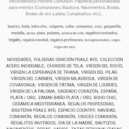
Recordatorios Primera Comunión. Papelería personalizada
para eventos (Comuniones, Bautizos, Nacimientos, Bodas,
Bodas de oro y plata, Cumpleaños, etc),...
comunion
bautizo
boda
boho-chic
colgante
collar
cruz
gargantilla
medalla
pulsera
regalitos-invitados
plata
perlas
pulsera-de-cinta
regalo
regalos-profesoras
regalos-navidad
terciopelo-elastico
virgen
virgen-del-rocio
NOVEDADES
PULSERAS ORACIÓN FRAILE AYD
COLECCIÓN
ACERO INOXIDABLE
CHOKERS DE TELA
VIRGEN DEL ROCÍO
VIRGEN LA ESPERANZA DE TRIANA
VIRGEN DEL PILAR
VIRGEN DEL CARMEN
VIRGEN MILAGROSA
VIRGEN DE
COVADONGA
VIRGEN DE FÁTIMA
VIRGEN DE LOURDES
VIRGEN DE LA PALOMA
SAGRADO CORAZÓN
ESPAÑA
PLATA / ORO
ZAMAK BAÑO PLATA / ORO
BOHO CHIC
CERÁMICA MEDITERRÁNEA
REGALOS PROFESORAS
BISUTERIA FRAILE AYD
ESPACIO COUNTRY
NAVIDAD
COMUNIÓN
REGALOS COMUNIÓN
CRUCES COMUNIÓN
REGALITOS INVITADOS
DIA DE LA MADRE
BAUTIZOS