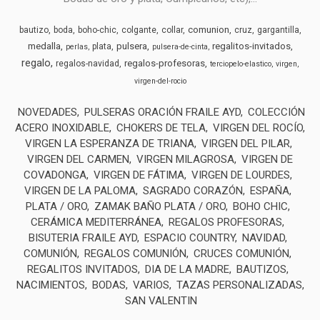
comunion
bautizo
boda
boho-chic
colgante
collar
cruz
gargantilla
medalla
pulsera
regalitos-invitados
plata
perlas
pulsera-de-cinta
regalo
regalos-profesoras
regalos-navidad
terciopelo-elastico
virgen
virgen-del-rocio
NOVEDADES
PULSERAS ORACIÓN FRAILE AYD
COLECCIÓN
ACERO INOXIDABLE
CHOKERS DE TELA
VIRGEN DEL ROCÍO
VIRGEN LA ESPERANZA DE TRIANA
VIRGEN DEL PILAR
VIRGEN DEL CARMEN
VIRGEN MILAGROSA
VIRGEN DE
COVADONGA
VIRGEN DE FÁTIMA
VIRGEN DE LOURDES
VIRGEN DE LA PALOMA
SAGRADO CORAZÓN
ESPAÑA
PLATA / ORO
ZAMAK BAÑO PLATA / ORO
BOHO CHIC
CERÁMICA MEDITERRÁNEA
REGALOS PROFESORAS
BISUTERIA FRAILE AYD
ESPACIO COUNTRY
NAVIDAD
COMUNIÓN
REGALOS COMUNIÓN
CRUCES COMUNIÓN
REGALITOS INVITADOS
DIA DE LA MADRE
BAUTIZOS
NACIMIENTOS
BODAS
VARIOS
TAZAS PERSONALIZADAS
SAN VALENTIN