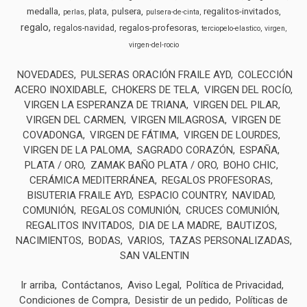
medalla
pulsera
regalitos-invitados
plata
perlas
pulsera-de-cinta
regalo
regalos-profesoras
regalos-navidad
terciopelo-elastico
virgen
virgen-del-rocio
NOVEDADES
PULSERAS ORACIÓN FRAILE AYD
COLECCIÓN
ACERO INOXIDABLE
CHOKERS DE TELA
VIRGEN DEL ROCÍO
VIRGEN LA ESPERANZA DE TRIANA
VIRGEN DEL PILAR
VIRGEN DEL CARMEN
VIRGEN MILAGROSA
VIRGEN DE
COVADONGA
VIRGEN DE FÁTIMA
VIRGEN DE LOURDES
VIRGEN DE LA PALOMA
SAGRADO CORAZÓN
ESPAÑA
PLATA / ORO
ZAMAK BAÑO PLATA / ORO
BOHO CHIC
CERÁMICA MEDITERRÁNEA
REGALOS PROFESORAS
BISUTERIA FRAILE AYD
ESPACIO COUNTRY
NAVIDAD
COMUNIÓN
REGALOS COMUNIÓN
CRUCES COMUNIÓN
REGALITOS INVITADOS
DIA DE LA MADRE
BAUTIZOS
NACIMIENTOS
BODAS
VARIOS
TAZAS PERSONALIZADAS
SAN VALENTIN
Ir arriba
Contáctanos
Aviso Legal
Política de Privacidad
Condiciones de Compra
Desistir de un pedido
Políticas de