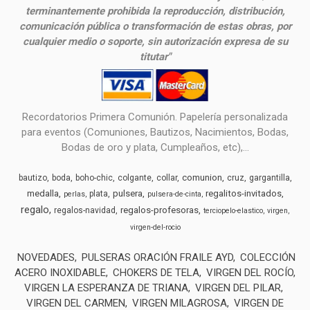
terminantemente prohibida la reproducción, distribución,
comunicación pública o transformación de estas obras, por
cualquier medio o soporte, sin autorización expresa de su
titutar"
Recordatorios Primera Comunión. Papelería personalizada
para eventos (Comuniones, Bautizos, Nacimientos, Bodas,
Bodas de oro y plata, Cumpleaños, etc),...
comunion
bautizo
boda
boho-chic
colgante
collar
cruz
gargantilla
medalla
pulsera
regalitos-invitados
plata
perlas
pulsera-de-cinta
regalo
regalos-profesoras
regalos-navidad
terciopelo-elastico
virgen
virgen-del-rocio
NOVEDADES
PULSERAS ORACIÓN FRAILE AYD
COLECCIÓN
ACERO INOXIDABLE
CHOKERS DE TELA
VIRGEN DEL ROCÍO
VIRGEN LA ESPERANZA DE TRIANA
VIRGEN DEL PILAR
VIRGEN DEL CARMEN
VIRGEN MILAGROSA
VIRGEN DE